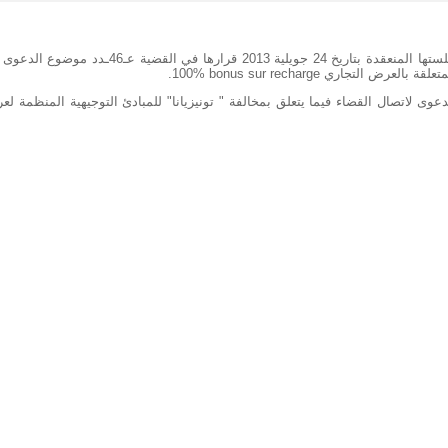
أصدرت الهيئة الوطنية للاتصالات خلال جلستها المنعقدة بتاريخ 24 جويلية 2013 قرارها في القضية عـ46
لمتعلقة بالعرض التجاري
100% bonus sur recharge
.
عوى لاتصال القضاء فيما يتعلق بمخالفة " تونيزيانا" للمبادئ التوجيهية المنظمة ل