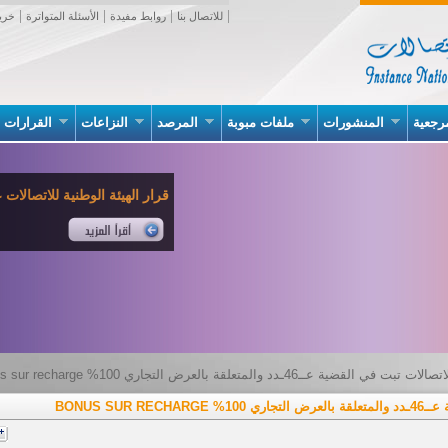
للاتصال بنا
روابط مفيدة
الأسئلة المتواترة
خري
رجعية
المنشورات
ملفات مبوبة
المرصد
النزاعات
القرارات
قرار الهيئة الوطنية للاتصالات عدد 02 بتاريخ 07 جانف
ة عــ46ـدد والمتعلقة بالعرض التجاري 100% bonus sur recharge
BONUS SUR