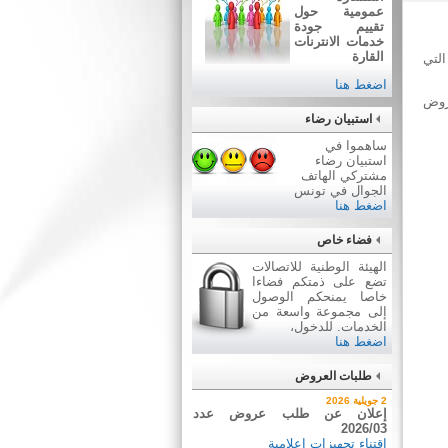
عمومية حول
تقييم جودة
خدمات الانترنات
القارة
ـدد موضوع الدعوى التي
اضغط هنا
عروض
استبيان رضاء
ساهموا في
استبيان رضاء
مشتركي الهاتف
الجوال في تونس
اضغط هنا
فضاء خاص
الهيئة الوطنية للاتصالات
تضع على ذمتكم فضاءا
خاصا يمنحكم الوصول
إلى مجموعة واسعة من
الخدمات. للدخول،
اضغط هنا
طلبات العروض
7 أوت 2026
2 جويلية 2026
نتيجة بيع وسائل نقل عن طريق
إعلان عن طلب عروض عدد
2026/03
ظروف مغلقة عدد 01/2026
اقتناء تجهيزات إعلامية
بيع وسائل نقل عن طريق ظروف