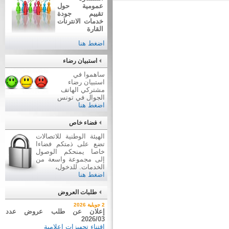
عمومية حول
تقييم جودة
خدمات الانترنات
القارة
اضغط هنا
استبيان رضاء
ساهموا في
استبيان رضاء
مشتركي الهاتف
الجوال في تونس
اضغط هنا
فضاء خاص
الهيئة الوطنية للاتصالات
تضع على ذمتكم فضاءا
خاصا يمنحكم الوصول
إلى مجموعة واسعة من
الخدمات. للدخول،
اضغط هنا
طلبات العروض
7 أوت 2026
2 جويلية 2026
نتيجة بيع وسائل نقل عن طريق
إعلان عن طلب عروض عدد
2026/03
ظروف مغلقة عدد 01/2026
اقتناء تجهيزات إعلامية
بيع وسائل نقل عن طريق ظروف