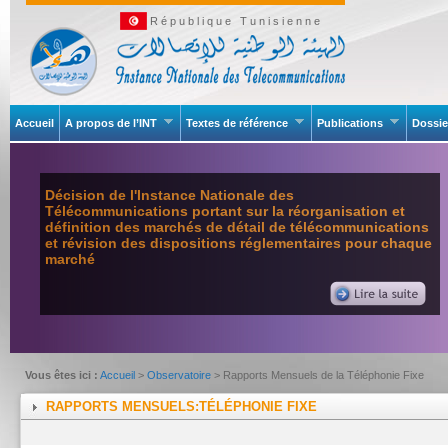
République Tunisienne
Accueil
A propos de l’INT
Textes de référence
Publications
Dossie
Décision de l'Instance Nationale des
Télécommunications portant sur la réorganisation et
définition des marchés de détail de télécommunications
et révision des dispositions réglementaires pour chaque
marché
Vous êtes ici :
Accueil
>
Observatoire
> Rapports Mensuels de la Téléphonie Fixe
RAPPORTS MENSUELS:TÉLÉPHONIE FIXE