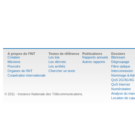
A propos de l’INT
Textes de référence
Publications
Dossiers
Création
Les lois
Rapports annuels
Bitstream
Missions
Les décrets
Autres rapports
Dégroupage
Pouvoirs
Les arrêtés
Fibre optique
Organes de l’INT
Chercher un texte
Interconnexion
Coopération internationale
Nommage & Adr
QoS 2G/3G/4G
QoS Internet
Numérotation
Analyse du mar
© 2011 - Instance Nationale des Télécommunications.
Location de cap