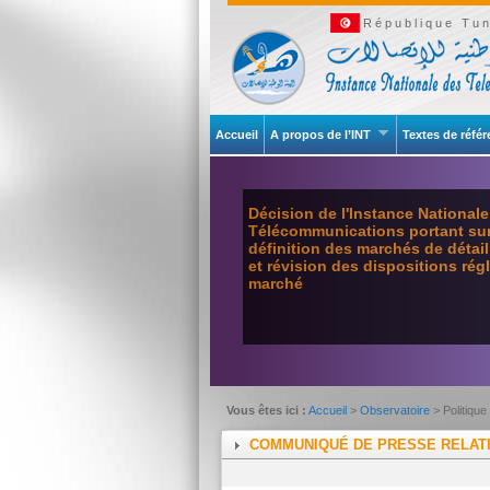
République Tun
Accueil
A propos de l’INT
Textes de réfé
Décision de l'Instance National
Télécommunications portant sur 
définition des marchés de détai
et révision des dispositions ré
marché
Vous êtes ici :
Accueil
>
Observatoire
> Politique
COMMUNIQUÉ DE PRESSE RELATI