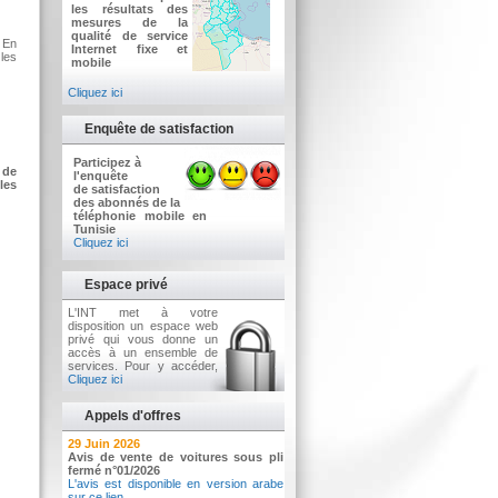
les résultats des
mesures de la
qualité de service
. En
Internet fixe et
 les
mobile
Cliquez ici
Enquête de satisfaction
Participez à
 de
l'enquête
les
de satisfaction
des abonnés de la
téléphonie mobile en
Tunisie
Cliquez ici
Espace privé
L'INT met à votre
disposition un espace web
privé qui vous donne un
accès à un ensemble de
services. Pour y accéder,
Cliquez ici
Appels d'offres
2 Juillet 2026
29 Juin 2026
Avis d'appel d'offres n°3/2026
Avis de vente de voitures sous pli
Acquisition d’équipements informatiques
fermé n°01/2026
L'avis est disponible en version arabe
sur ce lien