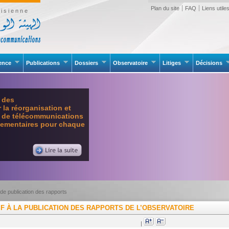
Plan du site
FAQ
Liens utile
isienne
rence
Publications
Dossiers
Observatoire
Litiges
Décisions
e des
la réorganisation et
l de télécommunications
glementaires pour chaque
 de publication des rapports
F À LA PUBLICATION DES RAPPORTS DE L’OBSERVATOIRE
|