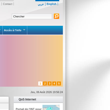
s
Contact
English
عربي
Accès à l'info
1
2
3
4
5
Jeu, 06 Août 2026 19:56:24
QoS Internet
Portail de l'INT pour