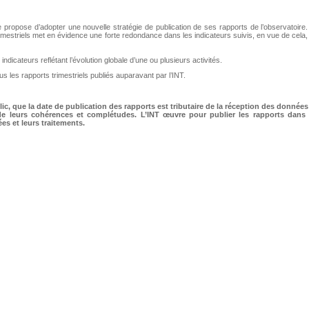
 se propose d’adopter une nouvelle stratégie de publication de ses rapports de l’observatoire
imestriels met en évidence une forte redondance dans les indicateurs suivis, en vue de cela,
ndicateurs reflétant l’évolution globale d’une ou plusieurs activités.
us les rapports trimestriels publiés auparavant par l’INT.
lic, que la date de publication des rapports est tributaire de la réception des données
n de leurs cohérences et complétudes. L’INT œuvre pour publier les rapports dans 
es et leurs traitements.