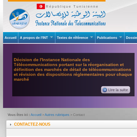
République Tunisienne
Accueil
A propos de l’INT
Textes de référence
Publications
Dossie
Décision de l'Instance Nationale des
Télécommunications portant sur la réorganisation et
définition des marchés de détail de télécommunications
et révision des dispositions réglementaires pour chaque
marché
Vous êtes ici :
Accueil
>
Autres rubriques
> Contact
CONTACTEZ-NOUS