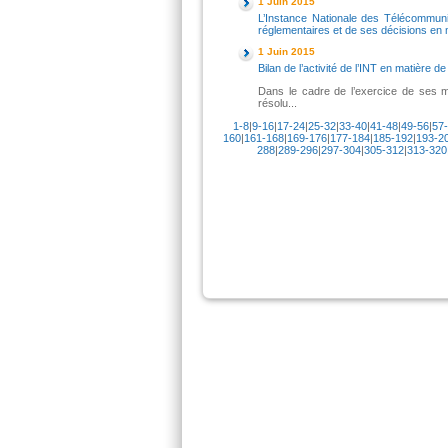
1 Juin 2015
L’Instance Nationale des Télécommuni
réglementaires et de ses décisions en 
1 Juin 2015
Bilan de l’activité de l’INT en matière d
Dans le cadre de l’exercice de ses mi
résolu...
1-8
|
9-16
|
17-24
|
25-32
|
33-40
|
41-48
|
49-56
|
57
160
|
161-168
|
169-176
|
177-184
|
185-192
|
193-2
288
|
289-296
|
297-304
|
305-312
|
313-320