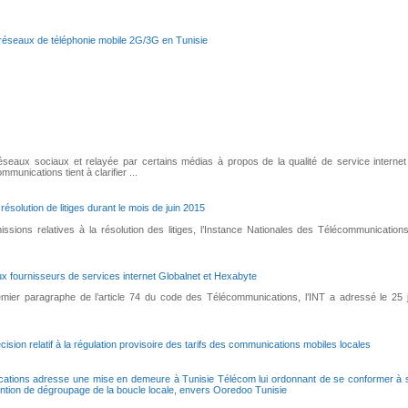
s réseaux de téléphonie mobile 2G/3G en Tunisie
éseaux sociaux et relayée par certains médias à propos de la qualité de service internet
munications tient à clarifier ...
 résolution de litiges durant le mois de juin 2015
ssions relatives à la résolution des litiges, l’Instance Nationales des Télécommunications
 fournisseurs de services internet Globalnet et Hexabyte
emier paragraphe de l’article 74 du code des Télécommunications, l’INT a adressé le 25 j
cision relatif à la régulation provisoire des tarifs des communications mobiles locales
cations adresse une mise en demeure à Tunisie Télécom lui ordonnant de se conformer à 
ntion de dégroupage de la boucle locale, envers Ooredoo Tunisie