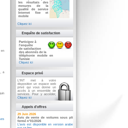
les résultats des
mesures de la
qualité de service
Internet fixe et
mobile
Cliquez ici
Enquête de satisfaction
Participez à
l'enquête
de satisfaction
 en
des abonnés de la
téléphonie mobile en
Tunisie
Cliquez ici
, a
Espace privé
L'INT met à votre
disposition un espace web
privé qui vous donne un
accès à un ensemble de
uin
services. Pour y accéder,
Cliquez ici
Appels d'offres
2 Juillet 2026
29 Juin 2026
Avis d'appel d'offres n°3/2026
Avis de vente de voitures sous pli
ses
Acquisition d’équipements informatiques
fermé n°01/2026
L'avis est disponible en version arabe
sur ce lien