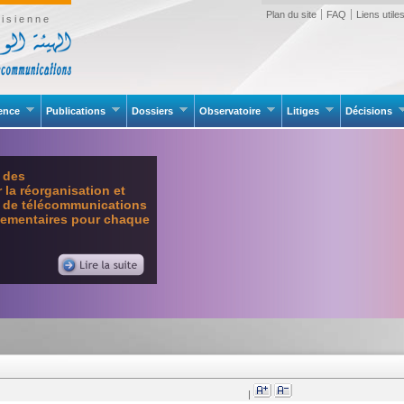
Plan du site
FAQ
Liens utile
isienne
rence
Publications
Dossiers
Observatoire
Litiges
Décisions
e des
la réorganisation et
l de télécommunications
glementaires pour chaque
|