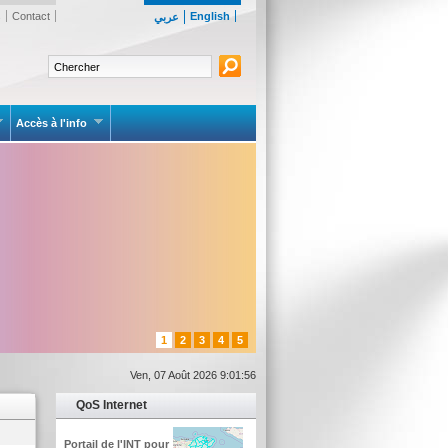
s
Contact
English
عربي
Accès à l'info
1
2
3
4
5
Ven, 07 Août 2026 9:01:56
QoS Internet
Portail de l'INT pour