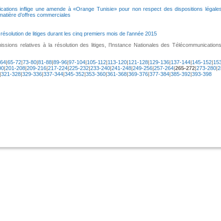
cations inflige une amende à «Orange Tunisie» pour non respect des dispositions légales
matière d’offres commerciales
e résolution de litiges durant les cinq premiers mois de l’année 2015
ssions relatives à la résolution des litiges, l’Instance Nationales des Télécommunications
-64
|
65-72
|
73-80
|
81-88
|
89-96
|
97-104
|
105-112
|
113-120
|
121-128
|
129-136
|
137-144
|
145-152
|
153
00
|
201-208
|
209-216
|
217-224
|
225-232
|
233-240
|
241-248
|
249-256
|
257-264
|
265-272
|
273-280
|
2
|
321-328
|
329-336
|
337-344
|
345-352
|
353-360
|
361-368
|
369-376
|
377-384
|
385-392
|
393-398