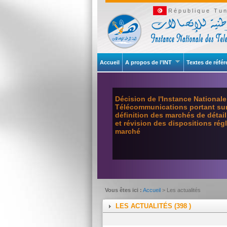
République Tun
Accueil
A propos de l’INT
Textes de réfé
Décision de l'Instance National
Télécommunications portant sur 
définition des marchés de détai
et révision des dispositions ré
marché
Vous êtes ici :
Accueil
> Les actualités
LES ACTUALITÉS (398 )