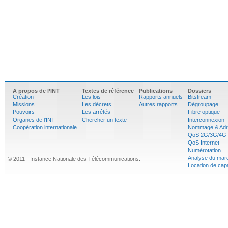
A propos de l’INT
Textes de référence
Publications
Dossiers
Création
Les lois
Rapports annuels
Bitstream
Missions
Les décrets
Autres rapports
Dégroupage
Pouvoirs
Les arrêtés
Fibre optique
Organes de l’INT
Chercher un texte
Interconnexion
Coopération internationale
Nommage & Adr
QoS 2G/3G/4G
QoS Internet
Numérotation
Analyse du mar
© 2011 - Instance Nationale des Télécommunications.
Location de cap