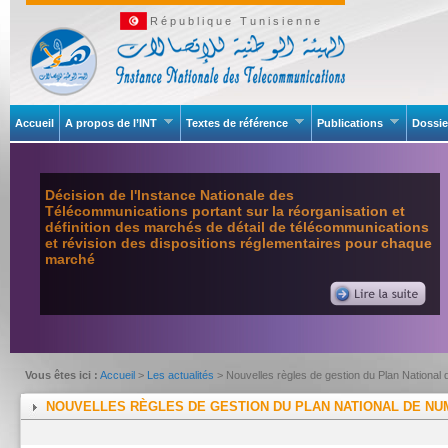
République Tunisienne
Accueil
A propos de l’INT
Textes de référence
Publications
Dossie
Décision de l'Instance Nationale des
Télécommunications portant sur la réorganisation et
définition des marchés de détail de télécommunications
et révision des dispositions réglementaires pour chaque
marché
Vous êtes ici :
Accueil
>
Les actualités
> Nouvelles règles de gestion du Plan National
NOUVELLES RÈGLES DE GESTION DU PLAN NATIONAL DE NU