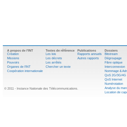
A propos de l’INT
Textes de référence
Publications
Dossiers
Création
Les lois
Rapports annuels
Bitstream
Missions
Les décrets
Autres rapports
Dégroupage
Pouvoirs
Les arrêtés
Fibre optique
Organes de l’INT
Chercher un texte
Interconnexion
Coopération internationale
Nommage & Adr
QoS 2G/3G/4G
QoS Internet
Numérotation
Analyse du mar
© 2011 - Instance Nationale des Télécommunications.
Location de cap