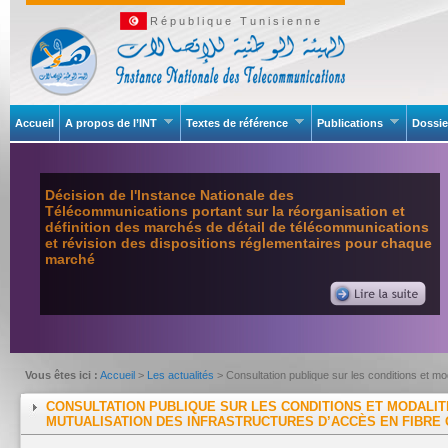
République Tunisienne
Accueil
A propos de l’INT
Textes de référence
Publications
Dossie
Décision de l'Instance Nationale des
Télécommunications portant sur la réorganisation et
définition des marchés de détail de télécommunications
et révision des dispositions réglementaires pour chaque
marché
Vous êtes ici :
Accueil
>
Les actualités
> Consultation publique sur les conditions et mo
CONSULTATION PUBLIQUE SUR LES CONDITIONS ET MODALIT
MUTUALISATION DES INFRASTRUCTURES D’ACCÈS EN FIBRE