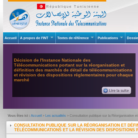
République Tunisienne
Accueil
A propos de l’INT
Textes de référence
Publications
Dossie
Décision de l'Instance Nationale des
Télécommunications portant sur la réorganisation et
définition des marchés de détail de télécommunications
et révision des dispositions réglementaires pour chaque
marché
Vous êtes ici :
Accueil
>
Les actualités
> Consultation publique sur la Réorganisation et
chaque marché
CONSULTATION PUBLIQUE SUR LA RÉORGANISATION ET DÉFI
TÉLÉCOMMUNICATIONS ET LA RÉVISION DES DISPOSITION