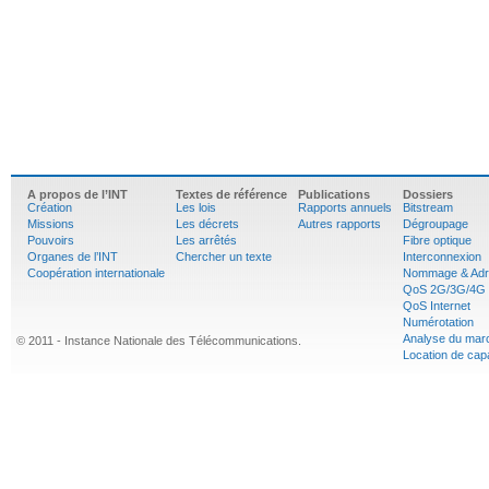
A propos de l’INT
Textes de référence
Publications
Dossiers
Création
Les lois
Rapports annuels
Bitstream
Missions
Les décrets
Autres rapports
Dégroupage
Pouvoirs
Les arrêtés
Fibre optique
Organes de l’INT
Chercher un texte
Interconnexion
Coopération internationale
Nommage & Adr
QoS 2G/3G/4G
QoS Internet
Numérotation
Analyse du mar
© 2011 - Instance Nationale des Télécommunications.
Location de cap