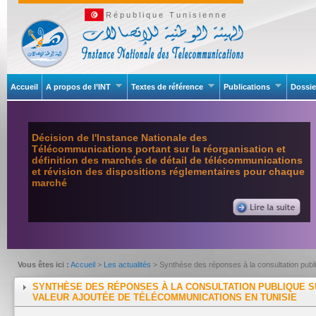
République Tunisienne
Accueil
A propos de l’INT
Textes de référence
Publications
Dossie
Décision de l'Instance Nationale des
Télécommunications portant sur la réorganisation et
définition des marchés de détail de télécommunications
et révision des dispositions réglementaires pour chaque
marché
Vous êtes ici :
Accueil
>
Les actualités
> Synthèse des réponses à la consultation publ
SYNTHÈSE DES RÉPONSES À LA CONSULTATION PUBLIQUE 
VALEUR AJOUTÉE DE TÉLÉCOMMUNICATIONS EN TUNISIE