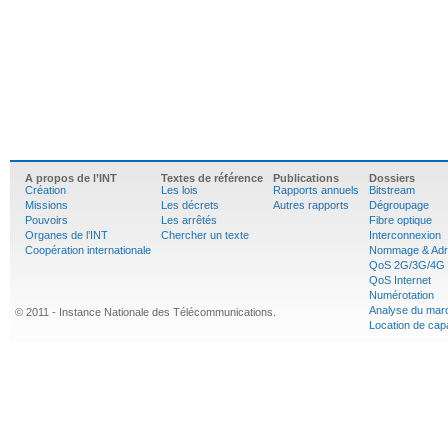
A propos de l’INT
Textes de référence
Publications
Dossiers
Création
Les lois
Rapports annuels
Bitstream
Missions
Les décrets
Autres rapports
Dégroupage
Pouvoirs
Les arrêtés
Fibre optique
Organes de l’INT
Chercher un texte
Interconnexion
Coopération internationale
Nommage & Adr
QoS 2G/3G/4G
QoS Internet
Numérotation
Analyse du mar
© 2011 - Instance Nationale des Télécommunications.
Location de cap