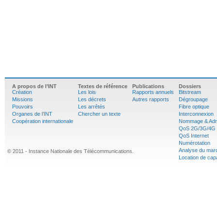
A propos de l’INT
Textes de référence
Publications
Dossiers
Création
Les lois
Rapports annuels
Bitstream
Missions
Les décrets
Autres rapports
Dégroupage
Pouvoirs
Les arrêtés
Fibre optique
Organes de l’INT
Chercher un texte
Interconnexion
Coopération internationale
Nommage & Adr
QoS 2G/3G/4G
QoS Internet
Numérotation
Analyse du mar
© 2011 - Instance Nationale des Télécommunications.
Location de cap