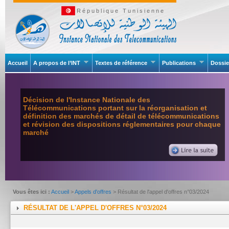
République Tunisienne
Accueil
A propos de l’INT
Textes de référence
Publications
Dossie
Décision de l'Instance Nationale des
Télécommunications portant sur la réorganisation et
définition des marchés de détail de télécommunications
et révision des dispositions réglementaires pour chaque
marché
Vous êtes ici :
Accueil
>
Appels d'offres
> Résultat de l'appel d'offres n°03/2024
RÉSULTAT DE L'APPEL D'OFFRES N°03/2024