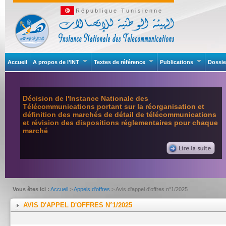
République Tunisienne
Accueil
A propos de l’INT
Textes de référence
Publications
Dossie
Décision de l'Instance Nationale des
Télécommunications portant sur la réorganisation et
définition des marchés de détail de télécommunications
et révision des dispositions réglementaires pour chaque
marché
Vous êtes ici :
Accueil
>
Appels d'offres
> Avis d'appel d'offres n°1/2025
AVIS D'APPEL D'OFFRES N°1/2025