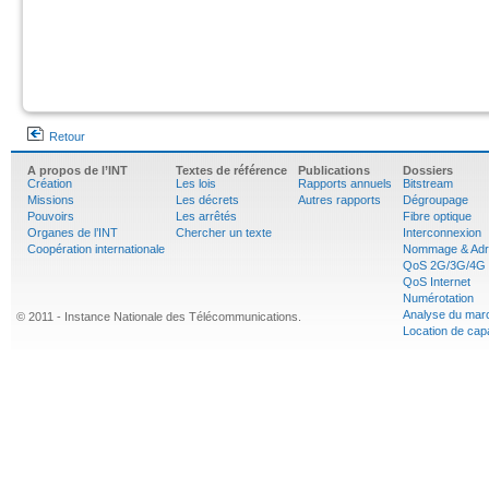
Retour
A propos de l’INT
Textes de référence
Publications
Dossiers
Création
Les lois
Rapports annuels
Bitstream
Missions
Les décrets
Autres rapports
Dégroupage
Pouvoirs
Les arrêtés
Fibre optique
Organes de l’INT
Chercher un texte
Interconnexion
Coopération internationale
Nommage & Adr
QoS 2G/3G/4G
QoS Internet
Numérotation
Analyse du mar
© 2011 - Instance Nationale des Télécommunications.
Location de cap