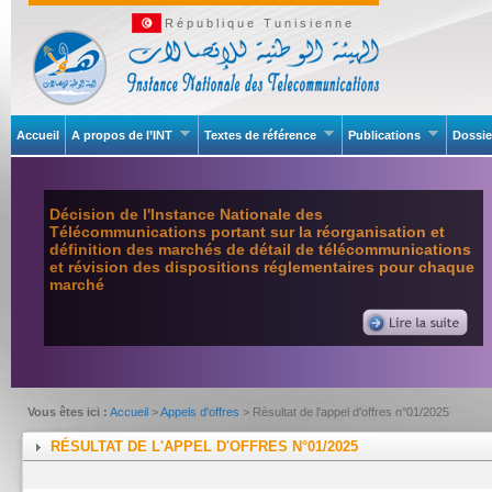
République Tunisienne
Accueil
A propos de l’INT
Textes de référence
Publications
Dossie
Décision de l'Instance Nationale des
Télécommunications portant sur la réorganisation et
définition des marchés de détail de télécommunications
et révision des dispositions réglementaires pour chaque
marché
Vous êtes ici :
Accueil
>
Appels d'offres
> Résultat de l'appel d'offres n°01/2025
RÉSULTAT DE L'APPEL D'OFFRES N°01/2025