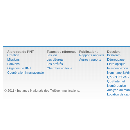
A propos de l’INT
Textes de référence
Publications
Dossiers
Création
Les lois
Rapports annuels
Bitstream
Missions
Les décrets
Autres rapports
Dégroupage
Pouvoirs
Les arrêtés
Fibre optique
Organes de l’INT
Chercher un texte
Interconnexion
Coopération internationale
Nommage & Adr
QoS 2G/3G/4G
QoS Internet
Numérotation
Analyse du mar
© 2011 - Instance Nationale des Télécommunications.
Location de cap