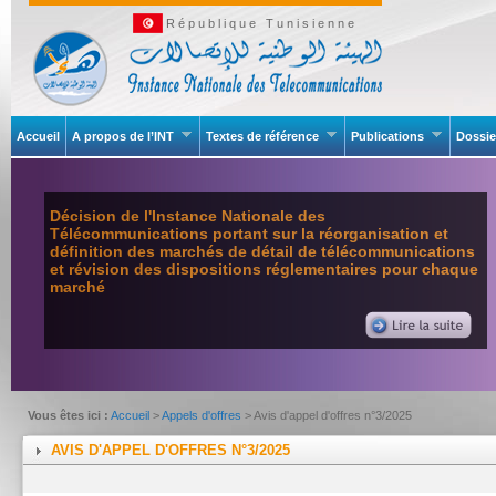
République Tunisienne
Accueil
A propos de l’INT
Textes de référence
Publications
Dossie
Décision de l'Instance Nationale des
Télécommunications portant sur la réorganisation et
définition des marchés de détail de télécommunications
et révision des dispositions réglementaires pour chaque
marché
Vous êtes ici :
Accueil
>
Appels d'offres
> Avis d'appel d'offres n°3/2025
AVIS D'APPEL D'OFFRES N°3/2025