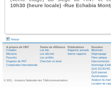
10h30
(heure locale)
-Rue Echabia Montp
Retour
A propos de l’INT
Textes de référence
Publications
Dossiers
Création
Les lois
Rapports annuels
Bitstream
Missions
Les décrets
Autres rapports
Dégroupage
Pouvoirs
Les arrêtés
Fibre optique
Organes de l’INT
Chercher un texte
Interconnexion
Coopération internationale
Nommage & Adr
QoS 2G/3G/4G
QoS Internet
Numérotation
Analyse du mar
© 2011 - Instance Nationale des Télécommunications.
Location de cap