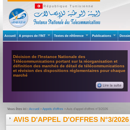
République Tunisienne
Accueil
A propos de l’INT
Textes de référence
Publications
Dossie
Décision de l'Instance Nationale des
Télécommunications portant sur la réorganisation et
définition des marchés de détail de télécommunications
et révision des dispositions réglementaires pour chaque
marché
Vous êtes ici :
Accueil
>
Appels d'offres
> Avis d'appel d'offres n°3/2026
AVIS D'APPEL D'OFFRES N°3/2026