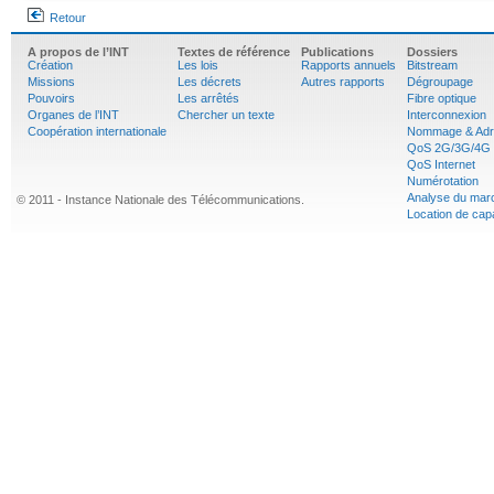
Retour
A propos de l’INT
Textes de référence
Publications
Dossiers
Création
Les lois
Rapports annuels
Bitstream
Missions
Les décrets
Autres rapports
Dégroupage
Pouvoirs
Les arrêtés
Fibre optique
Organes de l’INT
Chercher un texte
Interconnexion
Coopération internationale
Nommage & Adr
QoS 2G/3G/4G
QoS Internet
Numérotation
Analyse du mar
© 2011 - Instance Nationale des Télécommunications.
Location de cap