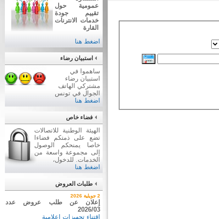
عمومية حول
تقييم جودة
خدمات الانترنات
القارة
اضغط هنا
استبيان رضاء
ساهموا في
استبيان رضاء
مشتركي الهاتف
الجوال في تونس
اضغط هنا
فضاء خاص
الهيئة الوطنية للاتصالات
تضع على ذمتكم فضاءا
خاصا يمنحكم الوصول
إلى مجموعة واسعة من
الخدمات. للدخول،
اضغط هنا
طلبات العروض
7 أوت 2026
2 جويلية 2026
نتيجة بيع وسائل نقل عن طريق
إعلان عن طلب عروض عدد
2026/03
ظروف مغلقة عدد 01/2026
اقتناء تجهيزات إعلامية
بيع وسائل نقل عن طريق ظروف