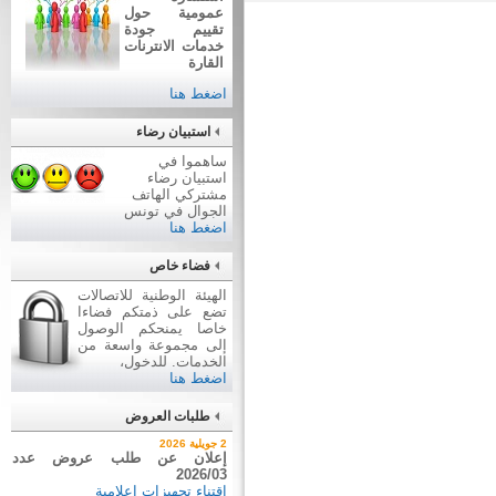
عمومية حول
تقييم جودة
خدمات الانترنات
القارة
اضغط هنا
استبيان رضاء
ساهموا في
استبيان رضاء
مشتركي الهاتف
الجوال في تونس
اضغط هنا
فضاء خاص
الهيئة الوطنية للاتصالات
تضع على ذمتكم فضاءا
خاصا يمنحكم الوصول
إلى مجموعة واسعة من
الخدمات. للدخول،
اضغط هنا
طلبات العروض
7 أوت 2026
2 جويلية 2026
نتيجة بيع وسائل نقل عن طريق
إعلان عن طلب عروض عدد
2026/03
ظروف مغلقة عدد 01/2026
اقتناء تجهيزات إعلامية
بيع وسائل نقل عن طريق ظروف