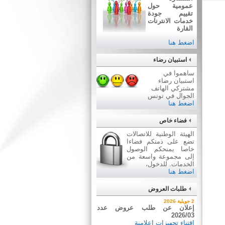
عمومية حول
تقييم جودة
خدمات الانترنات
القارة
اضغط هنا
استبيان رضاء
ساهموا في
استبيان رضاء
مشتركي الهاتف
الجوال في تونس
اضغط هنا
فضاء خاص
الهيئة الوطنية للاتصالات
تضع على ذمتكم فضاءا
خاصا يمنحكم الوصول
إلى مجموعة واسعة من
الخدمات. للدخول،
اضغط هنا
طلبات العروض
7 أوت 2026
2 جويلية 2026
نتيجة بيع وسائل نقل عن طريق
إعلان عن طلب عروض عدد
2026/03
ظروف مغلقة عدد 01/2026
اقتناء تجهيزات إعلامية
بيع وسائل نقل عن طريق ظروف