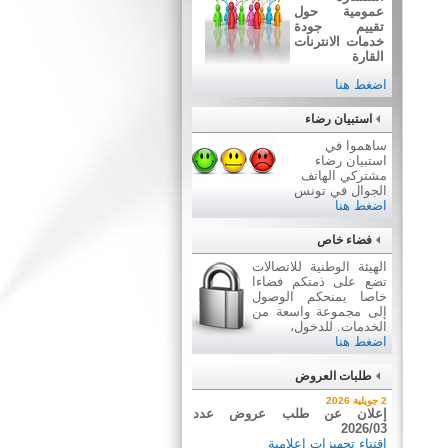
عمومية حول
تقييم جودة
خدمات الانترنات
القارة
اضغط هنا
استبيان رضاء
ساهموا في
استبيان رضاء
مشتركي الهاتف
الجوال في تونس
اضغط هنا
فضاء خاص
الهيئة الوطنية للاتصالات
تضع على ذمتكم فضاءا
خاصا يمنحكم الوصول
إلى مجموعة واسعة من
الخدمات. للدخول،
اضغط هنا
طلبات العروض
7 أوت 2026
2 جويلية 2026
نتيجة بيع وسائل نقل عن طريق
إعلان عن طلب عروض عدد
2026/03
ظروف مغلقة عدد 01/2026
اقتناء تجهيزات إعلامية
بيع وسائل نقل عن طريق ظروف