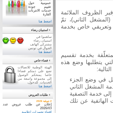
عمومية حول
تقييم جودة
خدمات الانترنات
ير الظروف الملائمة
القارة
مشغل الثاني)، تمّ
اضغط هنا
 عرض تقني وتعريفي خاص بخدمة
استبيان رضاء
ساهموا في
استبيان رضاء
مشتركي الهاتف
الجوال في تونس
اضغط هنا
تعلّقة بخدمة تقسيم
فضاء خاص
لتي يتطلبها وضع هذه
الهيئة الوطنية للاتصالات
الية:
تضع على ذمتكم فضاءا
خاصا يمنحكم الوصول
ثل في وضع الجزء
إلى مجموعة واسعة من
الخدمات. للدخول،
ة المشغل الثاني
اضغط هنا
لى خدمة التصفية
طلبات العروض
الهاتفية عن تلك
7 أوت 2026
2 جويلية 2026
نتيجة بيع وسائل نقل عن طريق
إعلان عن طلب عروض عدد
2026/03
ظروف مغلقة عدد 01/2026
اقتناء تجهيزات إعلامية
بيع وسائل نقل عن طريق ظروف