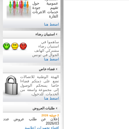
عمومية حول
تقييم جودة
خدمات الانترنات
القارة
اضغط هنا
استبيان رضاء
ساهموا في
استبيان رضاء
مشتركي الهاتف
الجوال في تونس
اضغط هنا
فضاء خاص
الهيئة الوطنية للاتصالات
تضع على ذمتكم فضاءا
خاصا يمنحكم الوصول
إلى مجموعة واسعة من
الخدمات. للدخول،
اضغط هنا
طلبات العروض
7 أوت 2026
2 جويلية 2026
نتيجة بيع وسائل نقل عن طريق
إعلان عن طلب عروض عدد
2026/03
ظروف مغلقة عدد 01/2026
اقتناء تجهيزات إعلامية
بيع وسائل نقل عن طريق ظروف