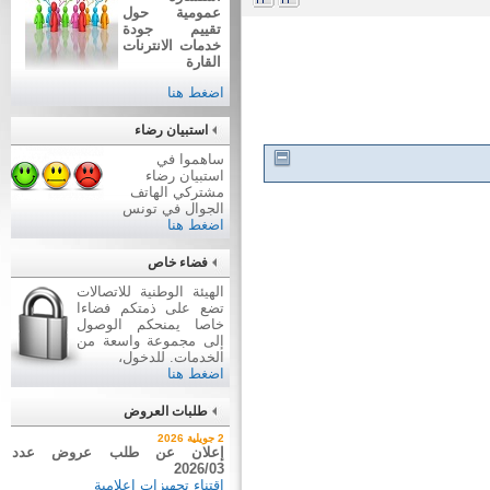
عمومية حول
تقييم جودة
خدمات الانترنات
القارة
اضغط هنا
استبيان رضاء
ساهموا في
استبيان رضاء
مشتركي الهاتف
الجوال في تونس
اضغط هنا
فضاء خاص
الهيئة الوطنية للاتصالات
تضع على ذمتكم فضاءا
خاصا يمنحكم الوصول
إلى مجموعة واسعة من
الخدمات. للدخول،
اضغط هنا
طلبات العروض
7 أوت 2026
2 جويلية 2026
نتيجة بيع وسائل نقل عن طريق
إعلان عن طلب عروض عدد
2026/03
ظروف مغلقة عدد 01/2026
اقتناء تجهيزات إعلامية
بيع وسائل نقل عن طريق ظروف