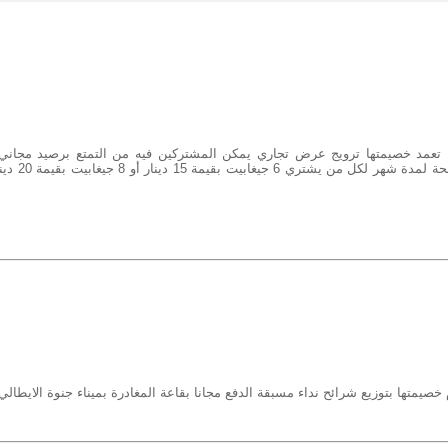
عمد خصيمتها ترويج عرض تجاري يمكن المشتركين فيه من التمتع برصيد مجاني
الانترنات الجوالة بقيمة 1.8 جيغابيت صالحة لمدة شهر
يمتها بتوزيع شرائح نداء مسبقة الدفع مجانا بقاعة المغادرة بميناء جنوة الايطالي 