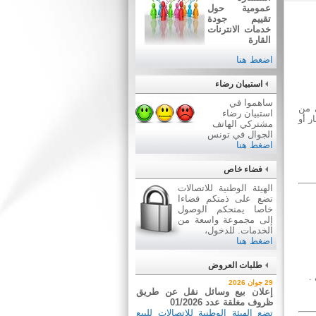
عمومية حول
تقييم جودة
خدمات الانترنات
القارة
اضغط هنا
استبيان رضاء
ساهموا في
 من
استبيان رضاء
 لكل من يشتري 6 جيغابيت بقيمة 15 دينار أو 8 جيغابيت بقيمة 20 دينار أو
مشتركي الهاتف
الجوال في تونس
اضغط هنا
فضاء خاص
الهيئة الوطنية للاتصالات
تضع على ذمتكم فضاءا
خاصا يمنحكم الوصول
إلى مجموعة واسعة من
الخدمات. للدخول،
اضغط هنا
طلبات العروض
.
2 جويلية 2026
29 جوان 2026
إعلان عن طلب عروض عدد
إعلان بيع وسائل نقل عن طريق
2026/03
ظروف مغلقة عدد 01/2026
اقتناء تجهيزات إعلامية
تضع الهيئة الوطنية للاتصالات للبيع