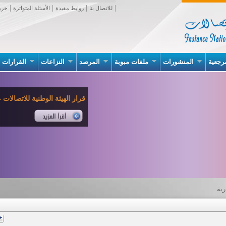
للاتصال بنا
روابط مفيدة
الأسئلة المتواترة
خري
رجعية
المنشورات
ملفات مبوبة
المرصد
النزاعات
القرارات
قرار الهيئة الوطنية للاتصالات عدد 02 بتاريخ 07 جانف
رية