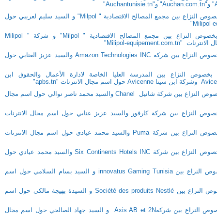
" و"
Auchan.com.tn
" و"
Auchantunisie.tn
"
Milpol
" و السيد سليم لعريبي حول
"
Milipol-
بخصوص النزاع بين مجمع المصالح الاقتصادية
" Milpol
"
و شركة " Milipol
Milipol-equipement.com.t"
خصوص النزاع بين شركة
Amazon Technologies INC
والسيد عزيز العنابي حول
ي عــ12ـدد الصادر بخصوص النزاع بين المدرسة العليا الخاصة لادارة الأعمال والحقوق ابن
Avice
وشركة ابن سينا
Avicenne
حول اسم مجال الانترنات
"apbs.tn"
Chanel
والسيد محمد ناصر نوالي حول اسم مجال
Puma
والسيد محمد عيادي حول اسم مجال الانترنات
Six Continents Hotels INC
والسيد محمد عيادي حول
الحكم التحكيمي عدد18 الصادر بخصوص النزاع بين innovatus Gaming Tunisia و السيد بسام السلامي حول اسم
الحكم التحكيمي عدد19 الصادر بخصوص النزاع بين Société des produits Nestlé و السيدة بهيجة مالكي حول اسم
الحكم التحكيمي عدد 20 الصادر بخصوص النزاع بين شركةAxis AB et 2N و السيد جهاد الصالحي حول اسم مجال