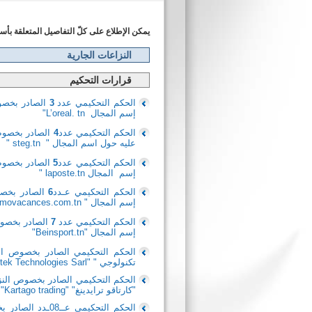
يمكن الإطلاع على كلّ التفاصيل المتعلقة بأس
النزاعات الجارية
قرارات التحكيم
الحكم التحكيمي عدد
3
الصادر بخصوص
إسم المجال
L’oreal. tn
"
الحكم التحكيمي عدد
4
الصادر بخصوص 
عليه حول اسم المجال "
steg.tn
"
الحكم التحكيمي عدد
5
الصادر بخصوص 
إسم المجال
laposte.tn
"
الحكم التحكيمي عـدد
6
الصادر بخصو
إسم المجال "
movacances.com.tn
الحكم التحكيمي عدد
7
الصادر بخصوص
إسم المجال "
Beinsport.tn
"
تكنولوجي " "Mytek Technologies Sarl" (المدّعى علیھا) حول اسم المجال "tunisianet.tn"
"كارتاقو ترایدینغ" "Kartago trading" (المدّعى عليها) حول أسماء مجالات الأنترنات
الحكم التحكيمي عــ08ـدد الصادر بخصوص النزاع بين شركة "