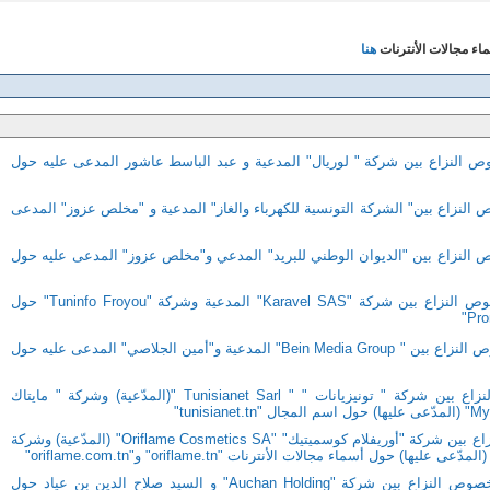
ماء مجالات الأنترنات
هنا
 النزاع بين شركة " لوريال" المدعية و عبد الباسط عاشور المدعى عليه حول
النزاع بين" الشركة التونسية للكهرباء والغاز" المدعية و "مخلص عزوز" المدعى
النزاع بين "الديوان الوطني للبريد" المدعي و"مخلص عزوز" المدعى عليه حول
ص النزاع بين شركة "
Karavel SAS
" المدعية وشركة "
Tuninfo Froyou
" حول
"
Pro
 النزاع بين "
Bein Media Group
" المدعية و"أمين الجلاصي" المدعى عليه حول
الحكم التحكيمي الصادر بخصوص النزاع بين شركة " تونیزیانات " " Tunisianet Sarl "(المدّعیة) وشركة " مایتاك
الحكم التحكيمي الصادر بخصوص النزاع بين شركة "أوریفلام كوسمیتیك" "Oriflame Cosmetics SA" (المدّعية) وشركة
"oriflame.tn"
و
"oriflame.com.tn"
Auchan Holding
" و السيد صلاح الدين بن عياد حول