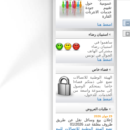
عمومية حول
تقييم جودة
خدمات الانترنات
القارة
اضغط هنا
استبيان رضاء
ساهموا في
استبيان رضاء
مشتركي الهاتف
الجوال في تونس
اضغط هنا
فضاء خاص
الهيئة الوطنية للاتصالات
تضع على ذمتكم فضاءا
خاصا يمنحكم الوصول
إلى مجموعة واسعة من
الخدمات. للدخول،
اضغط هنا
طلبات العروض
2 جويلية 2026
29 جوان 2026
إعلان عن طلب عروض عدد
إعلان بيع وسائل نقل عن طريق
2026/03
ظروف مغلقة عدد 01/2026
اقتناء تجهيزات إعلامية
تضع الهيئة الوطنية للاتصالات للبيع