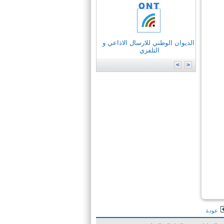
ت
ددات
إلكترونية
الديوان الوطني للارسال الاذاعي و
وزارة
تكنولوجيات الاتصال
التلفزي
لسيبرنية
ميّة
>
<
عودة