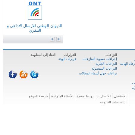
التونسية للانترنات
الوكالة الوطنية للترددات
الوكالة الوطنية للمصادقة الإلكترونية
الديوان الوطني للارسال الاذاعي و
وزارة
تكنولوجيات الاتصال
التلفزي
الوكالة الوطنية للسلامة السيبرنية
المركز الوطني للإعلاميّة
>
<
النزاعات
القرارات
النفاذ إلى المعلومة
إجراءات تسوية المنازعات
قرارات الهيئة
ام الهامة
النزاعات الجارية
النزاعات المفصولة
نزاعات حول أسماء المجالات
الاستقبال
للاتصال بنا
روابط مفيدة
الأسئلة المتواترة
خريطة الموقع
التنصيصات القانونية