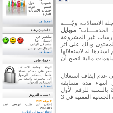
عمومية حول
تقييم جودة
خدمات الانترنات
القارة
اضغط هنا
رة الأولى من الفصل 74 من مجلة الاتصالات، وجّــــه
 الخدمــــات"
موبايل
استبيان رضاء
ه بإنهاء الممارسات غير المشروعة
ساهموا في
استبيان رضاء
محتوى وذلك على اثر
مشتركي الهاتف
الجوال في تونس
نادها له لاستغلالها
اضغط هنا
مات مالية اتضح أن
فضاء خاص
الهيئة الوطنية للاتصالات
تضع على ذمتكم فضاءا
 عدم إيقاف استغلال
خاصا يمنحكم الوصول
إلى مجموعة واسعة من
 و "85011"بالرغم من انتهاء مدة مسابقة
الخدمات. للدخول،
اضغط هنا
بتاريخ 11 ديسمبر 2016 بالنسبة للرقم الأول
طلبات العروض
وانتهاء مدة الترخيص لجمع المساهمات المالية لفائدة الجمعية المعنية في 3
7 أوت 2026
2 جويلية 2026
نتيجة بيع وسائل نقل عن طريق
إعلان عن طلب عروض عدد
2026/03
ظروف مغلقة عدد 01/2026
اقتناء تجهيزات إعلامية
بيع وسائل نقل عن طريق ظروف