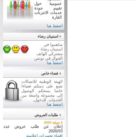
عمومية حول
تقييم جودة
خدمات الانترنات
القارة
اضغط هنا
استبيان رضاء
ساهموا في
استبيان رضاء
مشتركي الهاتف
الجوال في تونس
اضغط هنا
فضاء خاص
الهيئة الوطنية للاتصالات
تضع على ذمتكم فضاءا
خاصا يمنحكم الوصول
إلى مجموعة واسعة من
الخدمات. للدخول،
اضغط هنا
طلبات العروض
7 أوت 2026
2 جويلية 2026
نتيجة بيع وسائل نقل عن طريق
إعلان عن طلب عروض عدد
2026/03
ظروف مغلقة عدد 01/2026
اقتناء تجهيزات إعلامية
بيع وسائل نقل عن طريق ظروف