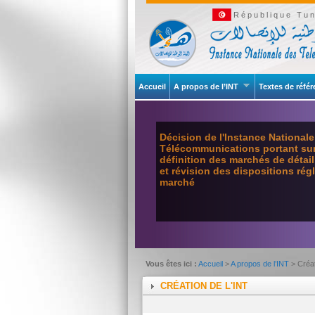
République Tun
Accueil
A propos de l’INT
Textes de réfé
Décision de l'Instance National
Télécommunications portant sur 
définition des marchés de détai
et révision des dispositions ré
marché
Vous êtes ici :
Accueil
>
A propos de l’INT
> Créa
CRÉATION DE L'INT