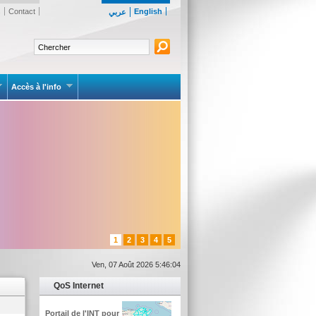
s
Contact
English
عربي
Accès à l'info
1
2
3
4
5
Ven, 07 Août 2026 5:46:04
QoS Internet
Portail de l'INT pour