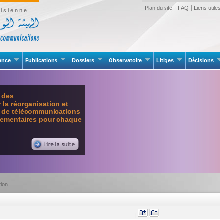
Plan du site
FAQ
Liens utile
isienne
rence
Publications
Dossiers
Observatoire
Litiges
Décisions
e des
la réorganisation et
l de télécommunications
glementaires pour chaque
tion
|