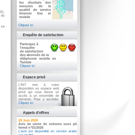
les résultats des
mesures de la
qualité de service
001,
Internet fixe et
1 du
mobile
Cliquez ici
à sa
Enquête de satisfaction
Participez à
l'enquête
de satisfaction
des abonnés de la
téléphonie mobile en
Tunisie
Cliquez ici
Espace privé
L'INT met à votre
disposition un espace web
privé qui vous donne un
accès à un ensemble de
services. Pour y accéder,
Cliquez ici
Appels d'offres
2 Juillet 2026
29 Juin 2026
Avis d'appel d'offres n°3/2026
Avis de vente de voitures sous pli
Acquisition d’équipements informatiques
fermé n°01/2026
L'avis est disponible en version arabe
sur ce lien