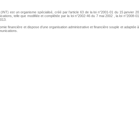
INT) est un organisme spécialisé, créé par l’article 63 de la loi n°2001-01 du 15 janvier 2
tions, telle que modifiée et complétée par la loi n°2002-46 du 7 mai 2002 , la loi n°2008-0
2013
.
tonomie financière et dispose d’une organisation administrative et financière souple et adaptée 
munications.