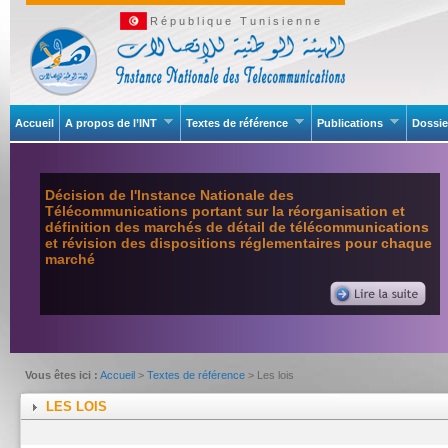
République Tunisienne
Accueil
A propos de l’INT
Textes de référence
Publications
Dossie
Décision de l'Instance Nationale des
Télécommunications portant sur la réorganisation et
définition des marchés de détail de télécommunications
et révision des dispositions réglementaires pour chaque
marché
Vous êtes ici :
Accueil
>
Textes de référence
> Les lois
LES LOIS