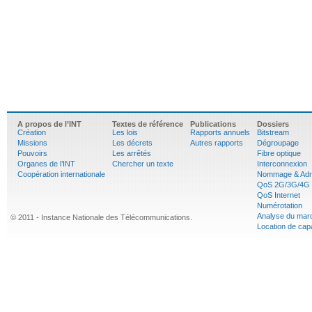
A propos de l’INT
Textes de référence
Publications
Dossiers
Création
Les lois
Rapports annuels
Bitstream
Missions
Les décrets
Autres rapports
Dégroupage
Pouvoirs
Les arrêtés
Fibre optique
Organes de l’INT
Chercher un texte
Interconnexion
Coopération internationale
Nommage & Adr
QoS 2G/3G/4G
QoS Internet
Numérotation
Analyse du mar
© 2011 - Instance Nationale des Télécommunications.
Location de cap