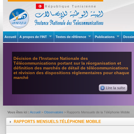
République Tunisienne
Accueil
A propos de l’INT
Textes de référence
Publications
Dossie
Décision de l'Instance Nationale des
Télécommunications portant sur la réorganisation et
définition des marchés de détail de télécommunications
et révision des dispositions réglementaires pour chaque
marché
Vous êtes ici :
Accueil
>
Observatoire
> Rapports Mensuels de la Téléphonie Mobile
RAPPORTS MENSUELS:TÉLÉPHONIE MOBILE