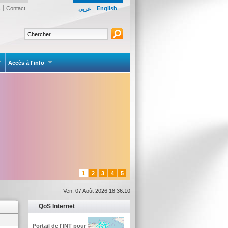
s
Contact
English
عربي
Accès à l'info
1
2
3
4
5
Ven, 07 Août 2026 18:36:10
QoS Internet
Portail de l'INT pour