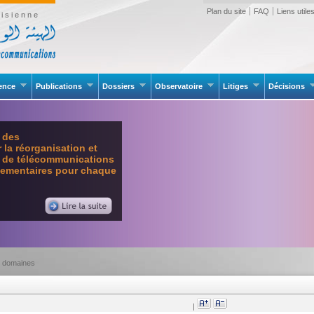
Plan du site
FAQ
Liens utile
isienne
rence
Publications
Dossiers
Observatoire
Litiges
Décisions
e des
la réorganisation et
l de télécommunications
glementaires pour chaque
e domaines
|