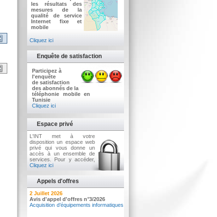
les résultats des
mesures de la
qualité de service
Internet fixe et
mobile
Cliquez ici
Enquête de satisfaction
Participez à
l'enquête
de satisfaction
des abonnés de la
téléphonie mobile en
Tunisie
Cliquez ici
Espace privé
L'INT met à votre
disposition un espace web
privé qui vous donne un
accès à un ensemble de
services. Pour y accéder,
Cliquez ici
Appels d'offres
7 Août 2026
2 Juillet 2026
Résultat de vente de voitures sous
Avis d'appel d'offres n°3/2026
pli fermé n°01/2026
Acquisition d’équipements informatiques
Vٍente de voitures sous pli fermé