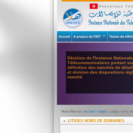
République Tun
Accueil
A propos de l’INT
Textes de réfé
Décision de l'Instance National
Télécommunications portant sur 
définition des marchés de détai
et révision des dispositions ré
marché
Vous êtes ici :
Accueil
>
Litiges
> Litiges noms d
LITIGES NOMS DE DOMAINES