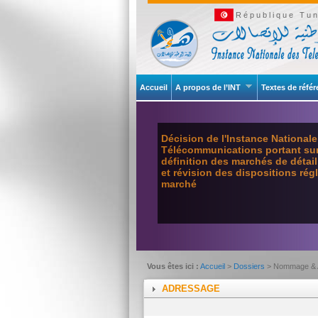
République Tun
Accueil
A propos de l’INT
Textes de réfé
Décision de l'Instance National
Télécommunications portant sur 
définition des marchés de détai
et révision des dispositions ré
marché
Vous êtes ici :
Accueil
>
Dossiers
> Nommage & 
ADRESSAGE