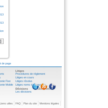
ion
013
013
tion
t de page
Litiges
orts
Procédures de règlement
s
Litiges en cours
onie Fixe
Litiges résolus
onie Mobile
Litiges noms de domaines
Décisions
Accès à l'info
Les décisions
Liens utiles
FAQ
Plan du site
Mentions légales