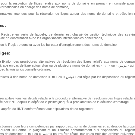
 pour la résolution de litiges relatifs aux noms de domaine en prenant en considération 
internationales en charge des noms de domaine,
ternatives retenues pour la résolution de litiges autour des noms de domaine et sélection 
les
:
 Registre en vertu de laquelle, ce dernier est chargé de gestion technique des systè
aine en coordination avec les organisations internationales concernées,
ue le Registre conclut avec les bureaux d’enregistrement des noms de domaine.
tiges:
a fixation des procédures alternatives de résolution des litiges relatifs aux noms de domai
’arbitrage en cas de litige autour d’un ou de plusieurs noms de domaines « .tn » ou «
تونس
.» qui
 la voie juridictionnelle ordinaire.
s relatifs à des noms de domaines « .tn » ou «
تونس
.» est régie par les dispositions du règle
capitule tous les détails relatifs à la procédure alternative de résolution des litiges relatifs
 par l’INT, depuis le dépôt de la plainte jusqu’à la proclamation de la décision d’arbitrage.
ite auprès de l’INT conformément aux stipulations de ce règlement.
électionnés pour leurs compétences par rapport aux noms de domaines et au droit de la propr
i auront lieu entre un plaignant et un Titulaire conformément aux dispositions du règlem
 noms de domaines « .tn » ou «
تونس
.» pourra être résolu par un ou trois des arbitres suivants: