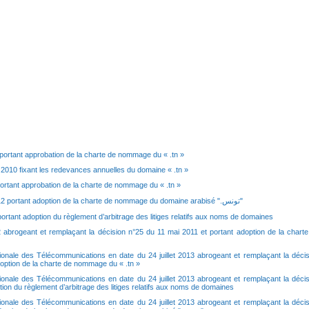
 portant approbation de la charte de nommage du « .tn »
2010 fixant les redevances annuelles du domaine « .tn »
ortant approbation de la charte de nommage du « .tn »
Décision n°12 en date du 16 février 2012 portant adoption de la charte de nommage du domaine arabisé ".تونس"
ortant adoption du règlement d’arbitrage des litiges relatifs aux noms de domaines
abrogeant et remplaçant la décision n°25 du 11 mai 2011 et portant adoption de la charte
ionale des Télécommunications en date du 24 juillet 2013 abrogeant et remplaçant la décis
option de la charte de nommage du « .tn »
tionale des Télécommunications en date du
24
juillet 2013 abrogeant et remplaçant la déci
ion du règlement d’arbitrage des litiges relatifs aux noms de domaines
ionale des Télécommunications en date du 24 juillet 2013 abrogeant et remplaçant la décis