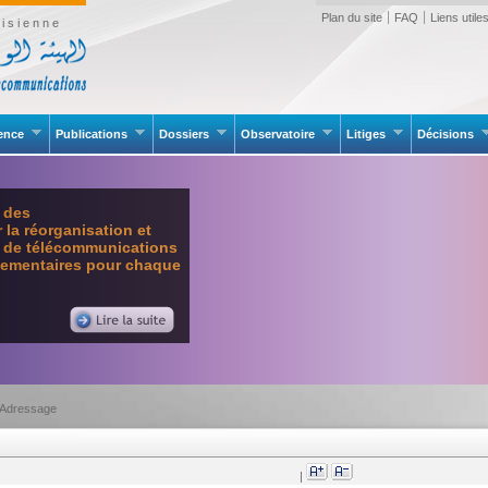
Plan du site
FAQ
Liens utile
isienne
rence
Publications
Dossiers
Observatoire
Litiges
Décisions
e des
la réorganisation et
l de télécommunications
glementaires pour chaque
Adressage
|