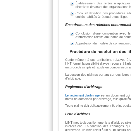
Établissement des règles à appliquer
directives émanant des organisations 
Choix et définition des procédures al
entités habilités à résoudre ces litiges.
Encadrement des relations contractuel
Conclusion d’une convention avec le
d’information relatifs aux noms de dom
Approbation du modèle de convention q
Procédure de résolution des li
Conformément à ses attributions relatives à l
l’INT fournit la possibilité d’avoir recours à l
un procédé simple et rapide en comparaison avec
La gestion des plaintes portant sur des litige
d’arbitrage.
Règlement d’arbitrage
:
Le règlement d’arbitrage
est un document qui ré
noms de domaines par arbitrage, telle qu’arrêtée
Toute plainte doit obligatoirement être introdu
Liste d’arbitres
:
L’INT met à disposition une liste d’arbitres s
intellectuelle. En fonction des échanges qu
d’arbitrage, un litige relatif à un ou plusieurs