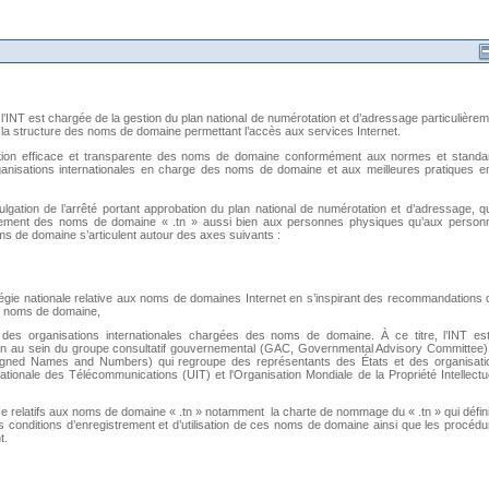
’INT est chargée de la gestion du plan national de numérotation et d’adressage particulière
it la structure des noms de domaine permettant l’accès aux services Internet.
stion efficace et transparente des noms de domaine conformément aux normes et standa
rganisations internationales en charge des noms de domaine et aux meilleures pratiques en
gation de l’arrêté portant approbation du plan national de numérotation et d’adressage, qu
gistrement des noms de domaine « .tn » aussi bien aux personnes physiques qu’aux person
ms de domaine s’articulent autour des axes suivants :
tratégie nationale relative aux noms de domaines Internet en s’inspirant des recommandations
s noms de domaine,
des organisations internationales chargées des noms de domaine. À ce titre, l’INT est
n au sein du groupe consultatif gouvernemental (GAC, Governmental Advisory Committee)
ssigned Names and Numbers) qui regroupe des représentants des États et des organisati
rnationale des Télécommunications (UIT) et l'Organisation Mondiale de la Propriété Intellectu
 relatifs aux noms de domaine « .tn » notamment la charte de nommage du « .tn » qui défini
 conditions d’enregistrement et d’utilisation de ces noms de domaine ainsi que les procéd
t.