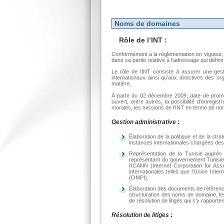
Noms de domaines
Rôle de l’INT :
Conformément à la réglementation en vigueur, l
dans sa partie relative à l’adressage qui défin
Le rôle de l’INT consiste à assurer une ge
internationaux ainsi qu’aux directives des o
matière.
À partir du 02 décembre 2009, date de promul
ouvert, entre autres, la possibilité d’enre
morales, les missions de l’INT en terme de no
Gestion administrative
:
Élaboration de la politique et de la s
instances internationales chargées de
Représentation de la Tunisie auprès 
représentant du gouvernement Tunisie
l’ICANN (Internet Corporation for A
internationales telles que l'Union Inte
(OMPI),
Élaboration des documents de référence
structuration des noms de domaine, les
de résolution de litiges qui s’y rapporten
Résolution de litiges
: