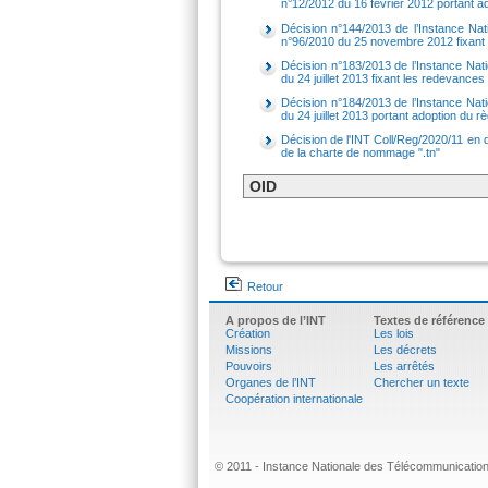
n°12/2012 du 16 février 2012 portant 
Décision n°144/2013 de l’Instance Nat
n°
96
/201
0
du
25
novembre 2012 fixant l
Décision n°183/2013 de l’Instance Na
du 24 juillet 2013 fixant les redevance
Décision n°184/2013 de l’Instance Na
du 24 juillet 2013 portant adoption du r
Décision de l'INT Coll/Reg/2020/11 en d
de la charte de nommage ".tn"
OID
Retour
A propos de l’INT
Textes de référence
Création
Les lois
Missions
Les décrets
Pouvoirs
Les arrêtés
Organes de l’INT
Chercher un texte
Coopération internationale
© 2011 - Instance Nationale des Télécommunication