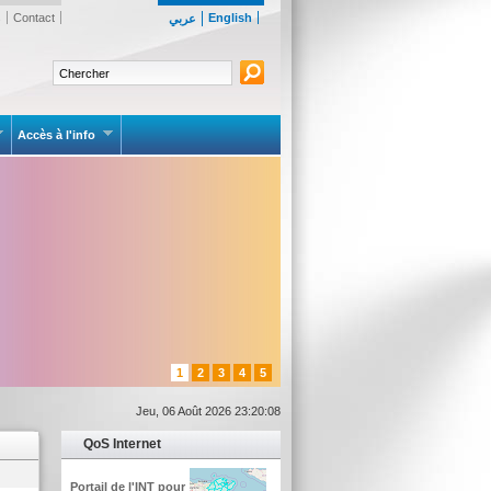
s
Contact
English
عربي
Accès à l'info
1
2
3
4
5
Jeu, 06 Août 2026 23:20:08
QoS Internet
Portail de l'INT pour