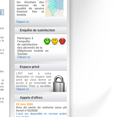
les résultats des
mesures de la
qualité de service
Internet fixe et
mobile
Cliquez ici
ment
Enquête de satisfaction
rds
Participez à
 la
l'enquête
de satisfaction
des abonnés de la
i a
téléphonie mobile en
nes
Tunisie
Cliquez ici
Espace privé
 des
L'INT met à votre
disposition un espace web
privé qui vous donne un
 le
accès à un ensemble de
 de
services. Pour y accéder,
ons
Cliquez ici
elle
Appels d'offres
t la
ures
2 Juillet 2026
29 Juin 2026
Avis d'appel d'offres n°3/2026
Avis de vente de voitures sous pli
Acquisition d’équipements informatiques
fermé n°01/2026
L'avis est disponible en version arabe
sur ce lien