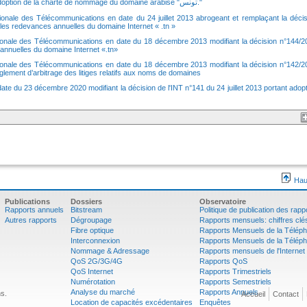
adoption de la charte de nommage du domaine arabisé
".تونس"
ionale des Télécommunications en date du 24 juillet 2013 abrogeant et remplaçant la décis
es redevances annuelles du domaine Internet « .tn »
tionale des Télécommunications en date du 18 décembre 2013 modifiant la décision n°144/2
s annuelles du domaine Internet «.tn»
tionale des Télécommunications en date du 18 décembre 2013 modifiant la décision n°142/2
èglement d’arbitrage des litiges relatifs aux noms de domaines
ate du 23 décembre 2020 modifiant la décision de l'INT n°141 du 24 juillet 2013 portant adop
Hau
Publications
Dossiers
Observatoire
Rapports annuels
Bitstream
Politique de publication des rapp
Autres rapports
Dégroupage
Rapports mensuels: chiffres clé
Fibre optique
Rapports Mensuels de la Téléph
Interconnexion
Rapports Mensuels de la Téléph
Nommage & Adressage
Rapports mensuels de l'Internet
QoS 2G/3G/4G
Rapports QoS
QoS Internet
Rapports Trimestriels
Numérotation
Rapports Semestriels
Analyse du marché
Rapports Annuels
s.
Accueil
Contact
Location de capacités excédentaires
Enquêtes