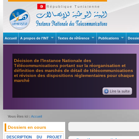
République Tunisienne
Accueil
A propos de l’INT
Textes de référence
Publications
Dossie
Décision de l'Instance Nationale des
Télécommunications portant sur la réorganisation et
définition des marchés de détail de télécommunications
et révision des dispositions réglementaires pour chaque
marché
Vous êtes ici :
Accueil
Dossiers en cours
DESCRIPTION DU PROJET