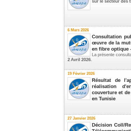
sur le secteur des
--
6 Mars 2026
Consultation pu
œuvre de la mutu
en fibre optique 
La présente consulta
2 Avril 2026
.
19 Février 2026
Résultat de l'a
réalisation d'
couverture et de
en Tunisie
---
27 Janvier 2026
Décision Coll/Re