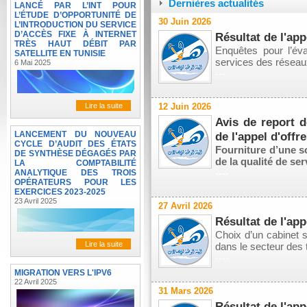
Dernières actualités
LANCÉ PAR L’INT POUR
L’ÉTUDE D’OPPORTUNITÉ DE
30 Juin 2026
L’INTRODUCTION DU SERVICE
D’ACCÈS FIXE À INTERNET
Résultat de l'app
TRÈS HAUT DÉBIT PAR
Enquêtes pour l’éva
SATELLITE EN TUNISIE
services des réseau
6 Mai 2025
---
Lire la suite
12 Juin 2026
Avis de report d
LANCEMENT DU NOUVEAU
de l'appel d'offr
CYCLE D’AUDIT DES ÉTATS
Fourniture d’une s
DE SYNTHÈSE DÉGAGÉS PAR
de la qualité de ser
LA COMPTABILITÉ
----
ANALYTIQUE DES TROIS
OPÉRATEURS POUR LES
EXERCICES 2023-2025
23 Avril 2025
27 Avril 2026
Résultat de l'app
Choix d’un cabinet 
Lire la suite
dans le secteur des
----
MIGRATION VERS L'IPV6
22 Avril 2025
31 Mars 2026
Résultat de l'app