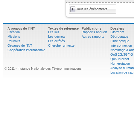
Tous les événements
A propos de l’INT
Textes de référence
Publications
Dossiers
Création
Les lois
Rapports annuels
Bitstream
Missions
Les décrets
Autres rapports
Dégroupage
Pouvoirs
Les arrêtés
Fibre optique
Organes de l’INT
Chercher un texte
Interconnexion
Coopération internationale
Nommage & Adr
QoS 2G/3G/4G
QoS Internet
Numérotation
Analyse du mar
© 2011 - Instance Nationale des Télécommunications.
Location de cap