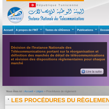
République Tunisienne
Accueil
A propos de l’INT
Textes de référence
Publications
Dossie
Décision de l'Instance Nationale des
Télécommunications portant sur la réorganisation et
définition des marchés de détail de télécommunications
et révision des dispositions réglementaires pour chaque
marché
Vous êtes ici :
Accueil
>
Litiges
> Procédures de règlement
LES PROCÉDURES DU RÈGLEMENT