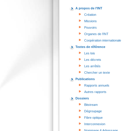
A propos de l’INT
Création
Missions
Pouvoirs
Organes de l’INT
Coopération internationale
Textes de référence
Les lois
Les décrets
Les arrêtés
Chercher un texte
Publications
Rapports annuels
Autres rapports
Dossiers
Bitstream
Dégroupage
Fibre optique
Interconnexion
Nommage & Adressage