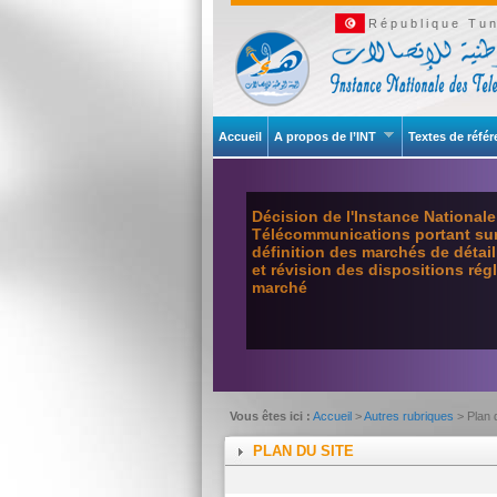
République Tun
Accueil
A propos de l’INT
Textes de réfé
Décision de l'Instance National
Télécommunications portant sur 
définition des marchés de détai
et révision des dispositions ré
marché
Vous êtes ici :
Accueil
>
Autres rubriques
> Plan 
PLAN DU SITE