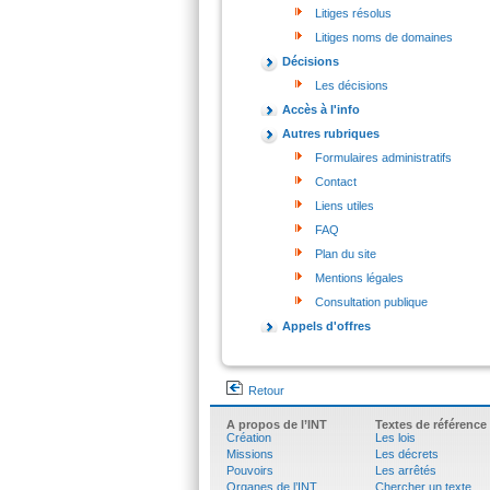
Litiges résolus
Litiges noms de domaines
Décisions
Les décisions
Accès à l'info
Autres rubriques
Formulaires administratifs
Contact
Liens utiles
FAQ
Plan du site
Mentions légales
Consultation publique
Appels d'offres
Retour
A propos de l’INT
Textes de référence
Création
Les lois
Missions
Les décrets
Pouvoirs
Les arrêtés
Organes de l’INT
Chercher un texte