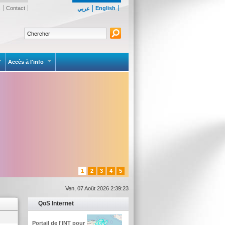
s
Contact
English
عربي
Accès à l'info
1
2
3
4
5
Ven, 07 Août 2026 2:39:23
QoS Internet
Portail de l'INT pour