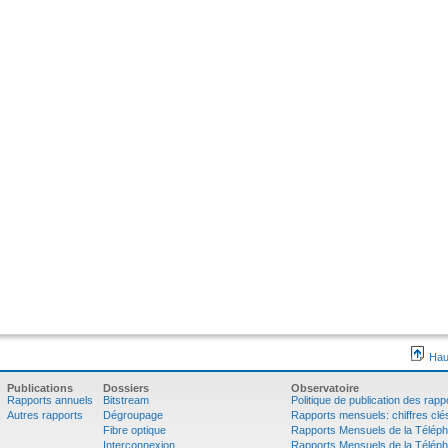
Hau
Publications
Dossiers
Observatoire
Rapports annuels
Bitstream
Politique de publication des rapp
Autres rapports
Dégroupage
Rapports mensuels: chiffres clé
Fibre optique
Rapports Mensuels de la Téléph
Interconnexion
Rapports Mensuels de la Téléph