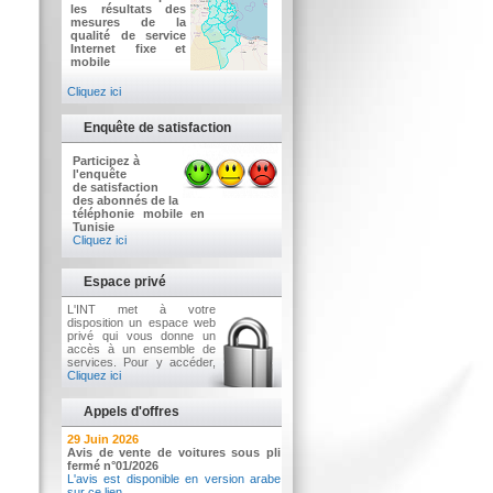
les résultats des
mesures de la
qualité de service
Internet fixe et
mobile
Cliquez ici
Enquête de satisfaction
Participez à
l'enquête
de satisfaction
des abonnés de la
téléphonie mobile en
Tunisie
Cliquez ici
Espace privé
L'INT met à votre
disposition un espace web
privé qui vous donne un
accès à un ensemble de
services. Pour y accéder,
Cliquez ici
Appels d'offres
2 Juillet 2026
29 Juin 2026
Avis d'appel d'offres n°3/2026
Avis de vente de voitures sous pli
Acquisition d’équipements informatiques
fermé n°01/2026
L'avis est disponible en version arabe
sur ce lien