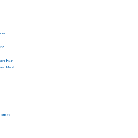
ires
rts
nie Fixe
nie Mobile
finement