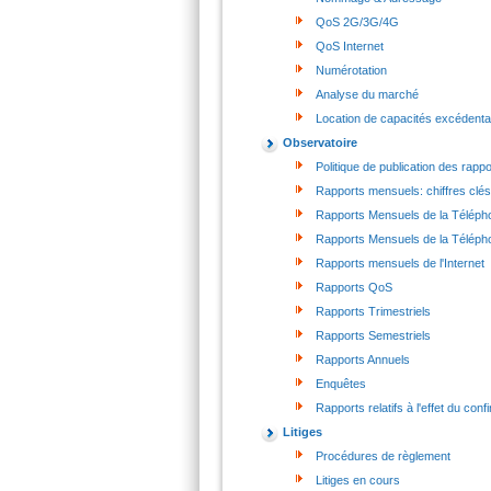
QoS 2G/3G/4G
QoS Internet
Numérotation
Analyse du marché
Location de capacités excédenta
Observatoire
Politique de publication des rappo
Rapports mensuels: chiffres clés
Rapports Mensuels de la Télépho
Rapports Mensuels de la Télépho
Rapports mensuels de l'Internet
Rapports QoS
Rapports Trimestriels
Rapports Semestriels
Rapports Annuels
Enquêtes
Rapports relatifs à l'effet du con
Litiges
Procédures de règlement
Litiges en cours