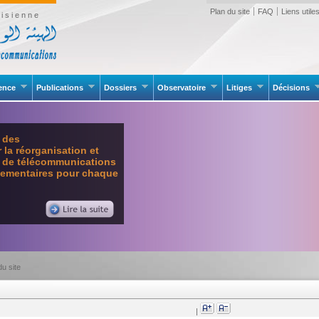
Plan du site
FAQ
Liens utile
isienne
rence
Publications
Dossiers
Observatoire
Litiges
Décisions
e des
la réorganisation et
l de télécommunications
glementaires pour chaque
du site
|