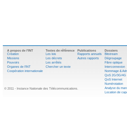
A propos de l’INT
Textes de référence
Publications
Dossiers
Création
Les lois
Rapports annuels
Bitstream
Missions
Les décrets
Autres rapports
Dégroupage
Pouvoirs
Les arrêtés
Fibre optique
Organes de l’INT
Chercher un texte
Interconnexion
Coopération internationale
Nommage & Adr
QoS 2G/3G/4G
QoS Internet
Numérotation
Analyse du mar
© 2011 - Instance Nationale des Télécommunications.
Location de cap