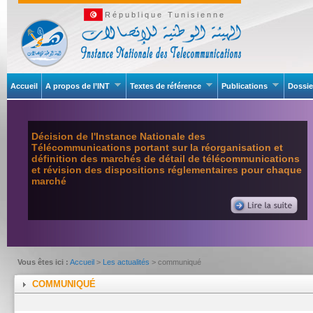
République Tunisienne
Accueil
A propos de l’INT
Textes de référence
Publications
Dossie
Décision de l'Instance Nationale des
Télécommunications portant sur la réorganisation et
définition des marchés de détail de télécommunications
et révision des dispositions réglementaires pour chaque
marché
Vous êtes ici :
Accueil
>
Les actualités
> communiqué
COMMUNIQUÉ