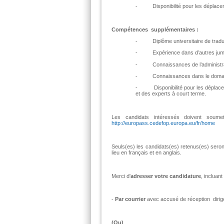
- Disponibilité pour les déplaceme
Compétences supplémentaires :
- Diplôme universitaire de traduc
- Expérience dans d’autres jumela
- Connaissances de l’administrati
- Connaissances dans le domain
- Disponibilité pour les déplace
et des experts à court terme.
Les candidats intéressés doivent soume
http://europass.cedefop.europa.eu/fr/home
Seuls(es) les candidats(es) retenus(es) sero
lieu en français et en anglais.
Merci d'
adresser votre candidature
, incluan
-
Par courrier
avec accusé de réception dirigé
(Ou)