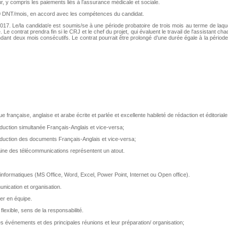
eur, y compris les paiements liés à l’assurance médicale et sociale.
00 DNT/mois, en accord avec les compétences du candidat.
2017. Le/la candidat/e est soumis/se à une période probatoire de trois mois au terme de laqu
é. Le contrat prendra fin si le CRJ et le chef du projet, qui évaluent le travail de l'assistant ch
ant deux mois consécutifs. Le contrat pourrait être prolongé d’une durée égale à la périod
rançaise, anglaise et arabe écrite et parlée et excellente habileté de rédaction et éditoriale
tion simultanée Français-Anglais et vice-versa;
tion des documents Français-Anglais et vice-versa;
des télécommunications représentent un atout.
matiques (MS Office, Word, Excel, Power Point, Internet ou Open office).
cation et organisation.
er en équipe.
xible, sens de la responsabilité.
 événements et des principales réunions et leur préparation/ organisation;