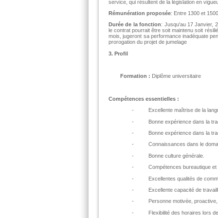
service, qui résultent de la législation en vigu
Rémunération proposée
: Entre 1300 et 15
Durée de la fonction
: Jusqu'au 17 Janvier, 
le contrat pourrait être soit maintenu soit résili
mois, jugeront sa performance inadéquate pend
prorogation du projet de jumelage
3. Profil
Formation :
Diplôme universitaire
Compétences essentielles :
- Excellente maîtrise de la langue f
- Bonne expérience dans la traduc
- Bonne expérience dans la traduc
- Connaissances dans le domaine 
- Bonne culture générale.
- Compétences bureautique et infor
- Excellentes qualités de communi
- Excellente capacité de travaill
- Personne motivée, proactive, fle
- Flexibilité des horaires lors des