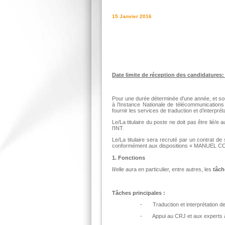
15 Janvier 2016
Date limite de réception des candidatures:
Pour une durée déterminée d'une année, et sou
à l’Instance Nationale de télécommunications 
fournir les services de traduction et d’interpré
Le/La titulaire du poste ne doit pas être lié/
l’INT.
Le/La titulaire sera recruté par un contrat de 
conformément aux dispositions « MANUEL
1. Fonctions
Il/elle aura en particulier, entre autres, les
tâch
Tâches principales :
- Traduction et interprétation des
- Appui au CRJ et aux experts à 