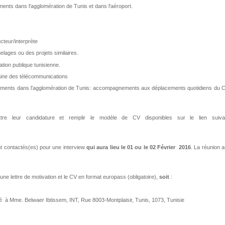
nts dans l'agglomération de Tunis et dans l'aéroport.
teur/interprète
ges ou des projets similaires.
on publique tunisienne.
e des télécommunications
ments dans l'agglomération de Tunis: accompagnements aux déplacements quotidiens du 
ttre leur candidature et remplir le modèle de CV disponibles sur le lien suiva
nt contactés(es) pour une interview
qui aura lieu le 01 ou le 02 Février 2016
. La réunion 
t une lettre de motivation et le CV en format europass (obligatoire),
soit
:
 à Mme. Belwaer Ibtissem, INT, Rue 8003-Montplaisir, Tunis, 1073, Tunisie