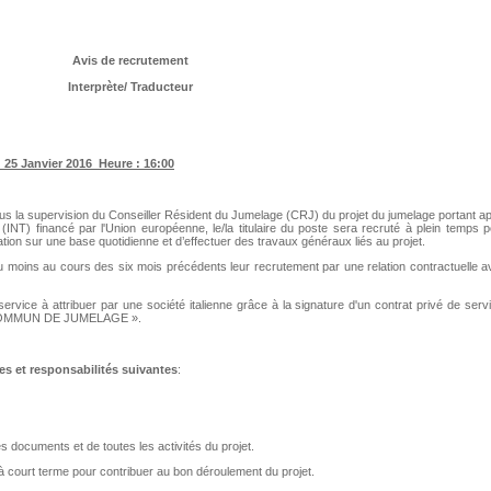
Avis de recrutement
Interprète/ Traducteur
 25 Janvier 2016 Heure : 16:00
s la supervision du Conseiller Résident du Jumelage (CRJ) du projet du jumelage portant a
(INT) financé par l'Union européenne, le/la titulaire du poste sera recruté à plein temps 
tation sur une base quotidienne et d’effectuer des travaux généraux liés au projet.
e au moins au cours des six mois précédents leur recrutement par une relation contractuelle 
service à attribuer par une société italienne grâce à la signature d'un contrat privé de serv
 COMMUN DE JUMELAGE ».
es et responsabilités suivantes
:
 documents et de toutes les activités du projet.
court terme pour contribuer au bon déroulement du projet.