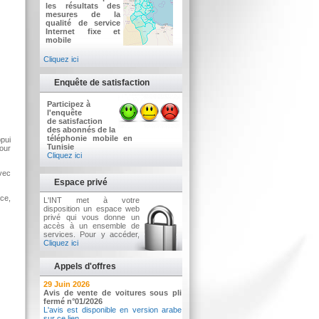
les résultats des
mesures de la
qualité de service
Internet fixe et
mobile
Cliquez ici
Enquête de satisfaction
Participez à
l'enquête
de satisfaction
des abonnés de la
téléphonie mobile en
ppui
Tunisie
pour
Cliquez ici
avec
Espace privé
ice,
L'INT met à votre
disposition un espace web
privé qui vous donne un
accès à un ensemble de
services. Pour y accéder,
Cliquez ici
Appels d'offres
2 Juillet 2026
29 Juin 2026
Avis d'appel d'offres n°3/2026
Avis de vente de voitures sous pli
Acquisition d’équipements informatiques
fermé n°01/2026
L'avis est disponible en version arabe
sur ce lien