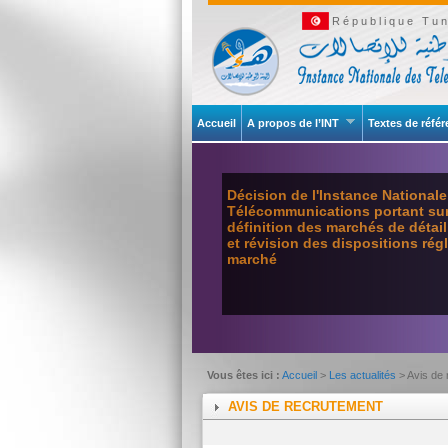
République Tun
Accueil
A propos de l’INT
Textes de réfé
Décision de l'Instance National
Télécommunications portant sur 
définition des marchés de détai
et révision des dispositions ré
marché
Vous êtes ici :
Accueil
>
Les actualités
> Avis de
AVIS DE RECRUTEMENT