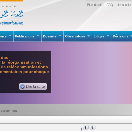
Plan du site
FAQ
Liens utile
isienne
rence
Publications
Dossiers
Observatoire
Litiges
Décisions
e des
la réorganisation et
l de télécommunications
glementaires pour chaque
 recrutement
|