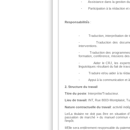
- Assistance dans la gestion du pro
- Participation à la rédaction et 
Responsabilités
:
- Traduction, interprétation de tout
- Traduction des documents écri
interventions.
- Traduction des programmes pour l
formation, conférence, missions des e
- Aider le CRJ, les experts cour
linguistiques résultant du fait de tra
- Traduire et/ou aider à la rédac
- Appui à la communication et à la 
2. Structure du travail
Titre du poste
: Interprète/Traducteur.
Lieu de travail:
INT, Rue 8003-Montplaisir, Tu
Nature contractuelle du travail
: activité in
Le/La titulaire ne doit pas être en situation 
passation de marché » du manuel commun de
l’impôt.
Il/Elle sera entièrement responsable du paieme