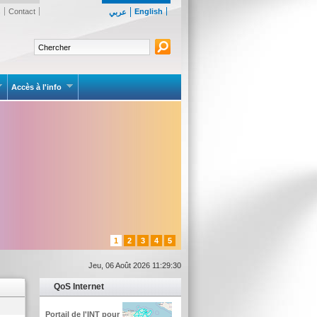
s
Contact
English
عربي
Accès à l'info
1
2
3
4
5
Jeu, 06 Août 2026 11:29:30
QoS Internet
Portail de l'INT pour