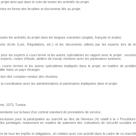
jet ainsi que dans le suivi de toutes les activités du projet.
mise en forme des livrables et documents liés au projet.
es les activités du projet dans les langues suivantes (anglais, français et arabe).
ts (Lois, Régulations, etc.) et les documents utilisés par les experts lors de le
es experts à court terme et les autres spécialistes en rapport avec le projet : session
xperts, visites d’étude, ateliers de travail, réunions avec les partenaires tunisiens.
ts termes et les autres spécialistes impliqués dans le projet, en matière de problè
vailler dans un pays étranger.
tion des comptes-rendus des réunions.
coordination avec les administrations et partenaires impliquées dans le projet.
nis, 1073, Tunisie
dépendante sur la base d’un contrat standard de prestations de service.
d’exclusion pour la participation au marché au titre de l’Annexe (4) relatif à la « Procédur
s jumelages notamment en matière de paiement des cotisations de sécurité sociales et
nt de tous les impôts et obligations, en relation avec son activité dans le cadre de ce march