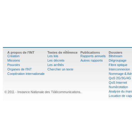
A propos de l’INT
Textes de référence
Publications
Dossiers
Création
Les lois
Rapports annuels
Bitstream
Missions
Les décrets
Autres rapports
Dégroupage
Pouvoirs
Les arrêtés
Fibre optique
Organes de l’INT
Chercher un texte
Interconnexion
Coopération internationale
Nommage & Adr
QoS 2G/3G/4G
QoS Internet
Numérotation
Analyse du mar
© 2011 - Instance Nationale des Télécommunications.
Location de cap