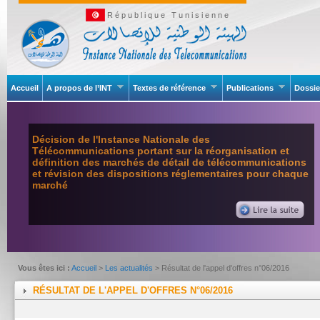
République Tunisienne
Accueil
A propos de l’INT
Textes de référence
Publications
Dossie
Décision de l'Instance Nationale des
Télécommunications portant sur la réorganisation et
définition des marchés de détail de télécommunications
et révision des dispositions réglementaires pour chaque
marché
Vous êtes ici :
Accueil
>
Les actualités
> Résultat de l'appel d'offres n°06/2016
RÉSULTAT DE L'APPEL D'OFFRES N°06/2016