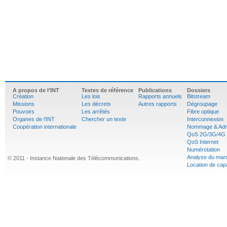
A propos de l’INT
Textes de référence
Publications
Dossiers
Création
Les lois
Rapports annuels
Bitstream
Missions
Les décrets
Autres rapports
Dégroupage
Pouvoirs
Les arrêtés
Fibre optique
Organes de l’INT
Chercher un texte
Interconnexion
Coopération internationale
Nommage & Adr
QoS 2G/3G/4G
QoS Internet
Numérotation
Analyse du mar
© 2011 - Instance Nationale des Télécommunications.
Location de cap