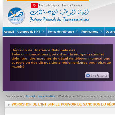
République Tunisienne
Accueil
A propos de l’INT
Textes de référence
Publications
Dossie
Décision de l'Instance Nationale des
Télécommunications portant sur la réorganisation et
définition des marchés de détail de télécommunications
et révision des dispositions réglementaires pour chaque
marché
Vous êtes ici :
Accueil
>
Les actualités
> Workshop de l'INT sur le pouvoir de sanction 
WORKSHOP DE L'INT SUR LE POUVOIR DE SANCTION DU RÉ