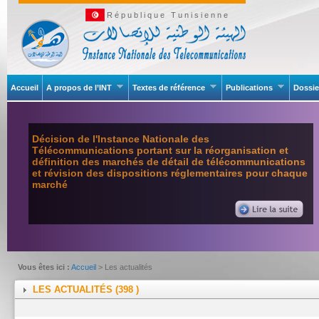
République Tunisienne
Accueil
A propos de l’INT
Textes de référence
Publications
Dossie
Décision de l'Instance Nationale des
Télécommunications portant sur la réorganisation et
définition des marchés de détail de télécommunications
et révision des dispositions réglementaires pour chaque
marché
Vous êtes ici :
Accueil
> Les actualités
LES ACTUALITÉS (398 )