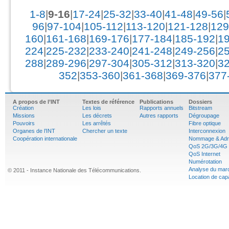
1-8
|
9-16
|
17-24
|
25-32
|
33-40
|
41-48
|
49-56
|
96
|
97-104
|
105-112
|
113-120
|
121-128
|
129
160
|
161-168
|
169-176
|
177-184
|
185-192
|
1
224
|
225-232
|
233-240
|
241-248
|
249-256
|
2
288
|
289-296
|
297-304
|
305-312
|
313-320
|
3
352
|
353-360
|
361-368
|
369-376
|
377
A propos de l’INT
Textes de référence
Publications
Dossiers
Création
Les lois
Rapports annuels
Bitstream
Missions
Les décrets
Autres rapports
Dégroupage
Pouvoirs
Les arrêtés
Fibre optique
Organes de l’INT
Chercher un texte
Interconnexion
Coopération internationale
Nommage & Adr
QoS 2G/3G/4G
QoS Internet
Numérotation
Analyse du mar
© 2011 - Instance Nationale des Télécommunications.
Location de cap