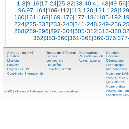
1-8
|
9-16
|
17-24
|
25-32
|
33-40
|
41-48
|
49-56
|
96
|
97-104
|
105-112
|
113-120
|
121-128
|
129
160
|
161-168
|
169-176
|
177-184
|
185-192
|
1
224
|
225-232
|
233-240
|
241-248
|
249-256
|
2
288
|
289-296
|
297-304
|
305-312
|
313-320
|
3
352
|
353-360
|
361-368
|
369-376
|
377
A propos de l’INT
Textes de référence
Publications
Dossiers
Création
Les lois
Rapports annuels
Bitstream
Missions
Les décrets
Autres rapports
Dégroupage
Pouvoirs
Les arrêtés
Fibre optique
Organes de l’INT
Chercher un texte
Interconnexion
Coopération internationale
Nommage & Adr
QoS 2G/3G/4G
QoS Internet
Numérotation
Analyse du mar
© 2011 - Instance Nationale des Télécommunications.
Location de cap