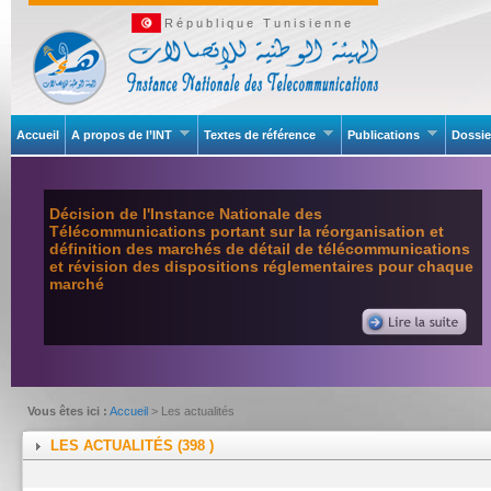
République Tunisienne
Accueil
A propos de l’INT
Textes de référence
Publications
Dossie
Décision de l'Instance Nationale des
Télécommunications portant sur la réorganisation et
définition des marchés de détail de télécommunications
et révision des dispositions réglementaires pour chaque
marché
Vous êtes ici :
Accueil
> Les actualités
LES ACTUALITÉS (398 )