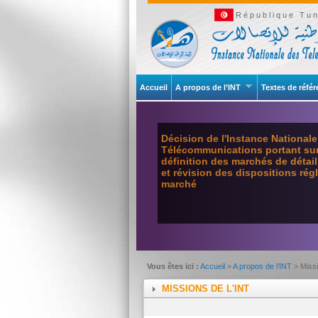
République Tun
Accueil
A propos de l’INT
Textes de réfé
Décision de l'Instance National
Télécommunications portant sur 
définition des marchés de détai
et révision des dispositions ré
marché
Vous êtes ici :
Accueil
>
A propos de l’INT
> Miss
MISSIONS DE L'INT