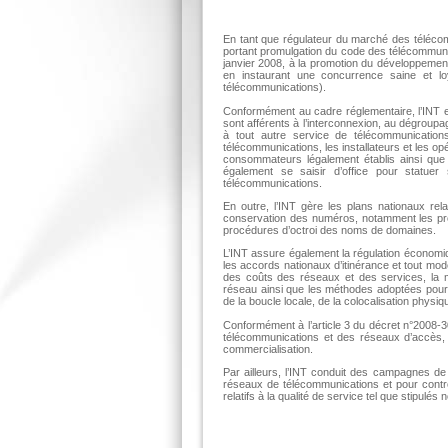
En tant que régulateur du marché des télécomm
portant promulgation du code des télécommunic
janvier 2008, à la promotion du développement
en instaurant une concurrence saine et lo
télécommunications).
Conformément au cadre réglementaire, l’INT exam
sont afférents à l’interconnexion, au dégroupag
à tout autre service de télécommunication
télécommunications, les installateurs et les 
consommateurs légalement établis ainsi que 
également se saisir d’office pour statuer 
télécommunications.
En outre, l’INT gère les plans nationaux relat
conservation des numéros, notamment les procéd
procédures d’octroi des noms de domaines.
L’INT assure également la régulation économiq
les accords nationaux d’itinérance et tout modèl
des coûts des réseaux et des services, la m
réseau ainsi que les méthodes adoptées pour 
de la boucle locale, de la colocalisation physiqu
Conformément à l’article 3 du décret n°2008-3
télécommunications et des réseaux d’accès, l’
commercialisation.
Par ailleurs, l’INT conduit des campagnes de
réseaux de télécommunications et pour contrô
relatifs à la qualité de service tel que stipul