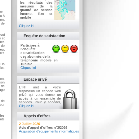
les résultats des
mesures de la
qualité de service
001,
Internet fixe et
du 8
mobile
ment
 de
Cliquez ici
 qui
Enquête de satisfaction
s et
des
Participez à
s de
l'enquête
eut
de satisfaction
des
des abonnés de la
téléphonie mobile en
Tunisie
e la
Cliquez ici
 les
ion,
Espace privé
tion
 de
L'INT met à votre
age
disposition un espace web
privé qui vous donne un
accès à un ensemble de
s de
services. Pour y accéder,
leur
Cliquez ici
des
Appels d'offres
nts
7 Août 2026
2 Juillet 2026
Résultat de vente de voitures sous
Avis d'appel d'offres n°3/2026
pli fermé n°01/2026
Acquisition d’équipements informatiques
Vٍente de voitures sous pli fermé