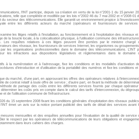
unications, l’INT participe, depuis sa création en vertu de la loi n°2001-1 du 15 janvier 2
ations, telle que complétée et modifiée par les lois n°2002-46 du 7 mai 2002 et n°2008-01 
 du secteur des télécommunications. Elle garantit un environnement propice à l’investisse
yale entre les différents acteurs du marché (opérateurs et fournisseurs de services
ine les litiges relatifs à l’installation, au fonctionnement et à l’exploitation des réseaux et
e de la boucle locale, à la colocalisation physique, à l’utilisation commune des infrastructure
s. Les requêtes relatives à ces litiges peuvent être portées par le ministre chargé 
opérateurs des réseaux, les fournisseurs de services Internet, les organismes ou groupement
par les organisations professionnelles dans le domaine des télécommunications. L’INT p
sur les infractions aux dispositions législatives et réglementaires dans le domaine 
ifs à la numérotation et à l’adressage, fixe les conditions et les modalités d’activation d
ures d’introduction et d’utilisation de la portabilité des numéros et fixe les conditions et
ue du marché, d’une part, en approuvant les offres des opérateurs relatives à l’interconnex
e de contrat relatif à toute offre de service ; d’autre part, en fixant la méthode de détermina
éthode de partage des coûts entre les différents services fournis par chaque opérateur
déterminer les coûts pris en compte dans le calcul des tarifs d’interconnexion, du dégroup
e et de l’utilisation commune de l’infrastructure.
026 du 15 septembre 2008 fixant les conditions générales d’exploitation des réseaux public
INT émet un avis sur la notice portant publicité des tarifs de détail des services avant 
 mesures mensuelles et des enquêtes annuelles pour l’évaluation de la qualité de service 
ler le respect par les opérateurs de télécommunications de leurs obligations et engageme
és notamment dans leurs cahiers des charges.