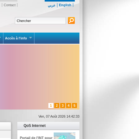
s
Contact
English
عربي
Accès à l'info
1
2
3
4
5
Ven, 07 Août 2026 14:42:33
QoS Internet
Portail de l'INT pour