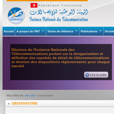
République Tunisienne
Accueil
A propos de l’INT
Textes de référence
Publications
Dossie
Décision de l'Instance Nationale des
Télécommunications portant sur la réorganisation et
définition des marchés de détail de télécommunications
et révision des dispositions réglementaires pour chaque
marché
Vous êtes ici :
Accueil
> Observatoire
OBSERVATOIRE