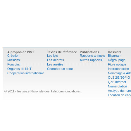
A propos de l’INT
Textes de référence
Publications
Dossiers
Création
Les lois
Rapports annuels
Bitstream
Missions
Les décrets
Autres rapports
Dégroupage
Pouvoirs
Les arrêtés
Fibre optique
Organes de l’INT
Chercher un texte
Interconnexion
Coopération internationale
Nommage & Adr
QoS 2G/3G/4G
QoS Internet
Numérotation
Analyse du mar
© 2011 - Instance Nationale des Télécommunications.
Location de cap