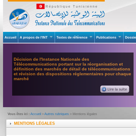
République Tunisienne
Accueil
A propos de l’INT
Textes de référence
Publications
Dossie
Décision de l'Instance Nationale des
Télécommunications portant sur la réorganisation et
définition des marchés de détail de télécommunications
et révision des dispositions réglementaires pour chaque
marché
Vous êtes ici :
Accueil
>
Autres rubriques
> Mentions légales
MENTIONS LÉGALES