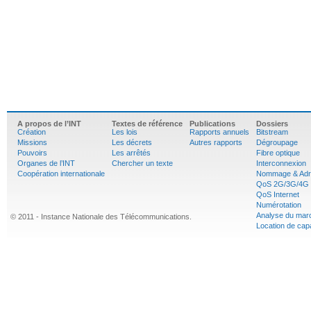
A propos de l’INT
Textes de référence
Publications
Dossiers
Création
Les lois
Rapports annuels
Bitstream
Missions
Les décrets
Autres rapports
Dégroupage
Pouvoirs
Les arrêtés
Fibre optique
Organes de l’INT
Chercher un texte
Interconnexion
Coopération internationale
Nommage & Adr
QoS 2G/3G/4G
QoS Internet
Numérotation
Analyse du mar
© 2011 - Instance Nationale des Télécommunications.
Location de cap