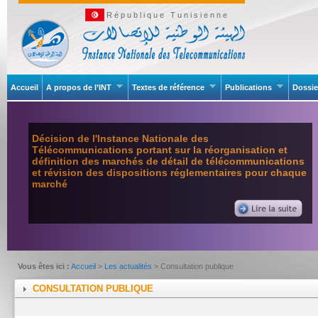
République Tunisienne
Accueil
A propos de l’INT
Textes de référence
Publications
Dossie
Décision de l'Instance Nationale des
Télécommunications portant sur la réorganisation et
définition des marchés de détail de télécommunications
et révision des dispositions réglementaires pour chaque
marché
Vous êtes ici :
Accueil
>
Les actualités
> Consultation publique
CONSULTATION PUBLIQUE