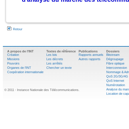
Retour
A propos de l’INT
Textes de référence
Publications
Dossiers
Création
Les lois
Rapports annuels
Bitstream
Missions
Les décrets
Autres rapports
Dégroupage
Pouvoirs
Les arrêtés
Fibre optique
Organes de l’INT
Chercher un texte
Interconnexion
Coopération internationale
Nommage & Adr
QoS 2G/3G/4G
QoS Internet
Numérotation
Analyse du mar
© 2011 - Instance Nationale des Télécommunications.
Location de cap