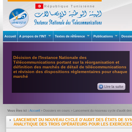
République Tunisienne
Accueil
A propos de l’INT
Textes de référence
Publications
Dossie
Décision de l'Instance Nationale des
Télécommunications portant sur la réorganisation et
définition des marchés de détail de télécommunications
et révision des dispositions réglementaires pour chaque
marché
Vous êtes ici :
Accueil
> Dossiers en cours > Lancement du nouveau cycle d’audit des é
2025
LANCEMENT DU NOUVEAU CYCLE D’AUDIT DES ÉTATS DE SY
ANALYTIQUE DES TROIS OPÉRATEURS POUR LES EXERCICES 