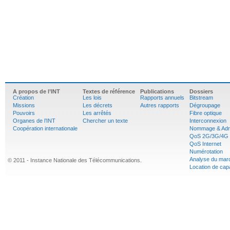
A propos de l’INT
Textes de référence
Publications
Dossiers
Création
Les lois
Rapports annuels
Bitstream
Missions
Les décrets
Autres rapports
Dégroupage
Pouvoirs
Les arrêtés
Fibre optique
Organes de l’INT
Chercher un texte
Interconnexion
Coopération internationale
Nommage & Adr
QoS 2G/3G/4G
QoS Internet
Numérotation
Analyse du mar
© 2011 - Instance Nationale des Télécommunications.
Location de cap