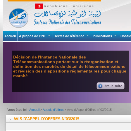
République Tunisienne
Accueil
A propos de l’INT
Textes de référence
Publications
Dossie
Décision de l'Instance Nationale des
Télécommunications portant sur la réorganisation et
définition des marchés de détail de télécommunications
et révision des dispositions réglementaires pour chaque
marché
Vous êtes ici :
Accueil
>
Appels d'offres
> Avis d’Appel d’Offres n°03/2015
AVIS D’APPEL D’OFFRES N°03/2015