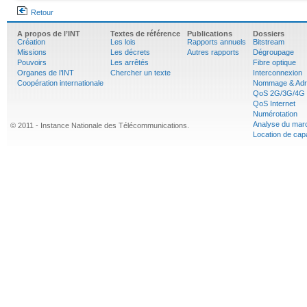
Retour
A propos de l’INT
Textes de référence
Publications
Dossiers
Création
Les lois
Rapports annuels
Bitstream
Missions
Les décrets
Autres rapports
Dégroupage
Pouvoirs
Les arrêtés
Fibre optique
Organes de l’INT
Chercher un texte
Interconnexion
Coopération internationale
Nommage & Adr
QoS 2G/3G/4G
QoS Internet
Numérotation
Analyse du mar
© 2011 - Instance Nationale des Télécommunications.
Location de cap