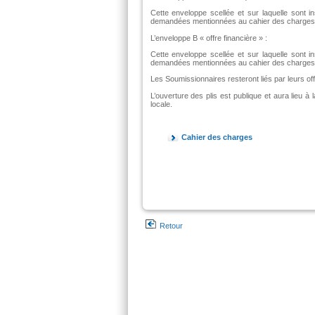
Cette enveloppe scellée et sur laquelle sont i
demandées mentionnées au cahier des charges
L’enveloppe B « offre financière » :
Cette enveloppe scellée et sur laquelle sont in
demandées mentionnées au cahier des charges
Les Soumissionnaires resteront liés par leurs off
L’ouverture des plis est publique et aura lieu à
locale.
Cahier des charges
Retour