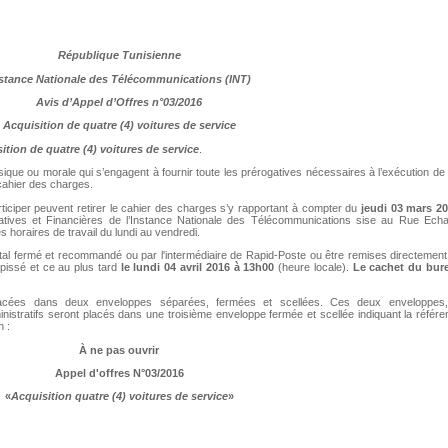
République Tunisienne
stance Nationale des Télécommunications (INT)
Avis d’Appel d’Offres n°03/201
6
Acquisition de quatre (4) voitures de service
sition de
quatre (4) voitures de service
.
ique ou morale qui s’engagent à fournir toute les prérogatives nécessaires à l’exécution de
cahier des charges.
iciper peuvent retirer le cahier des charges s’y rapportant à compter du
jeudi 03 mars 2
ratives et Financières de l’Instance Nationale des Télécommunications sise au Rue Echa
s horaires de travail du lundi au vendredi.
ostal fermé et recommandé ou par l'intermédiaire de Rapid-Poste ou être remises directemen
épissé et ce au plus tard
le lundi 04 avril 2016 à 13h00
(heure locale).
Le cachet du bur
t placées dans deux enveloppes séparées, fermées et scellées. Ces deux enveloppes,
istratifs seront placés dans une troisième enveloppe fermée et scellée indiquant la référ
n :
À ne pas ouvrir
Appel d'offres N°03/2016
«
Acquisition
quatre (4) voitures de service
»