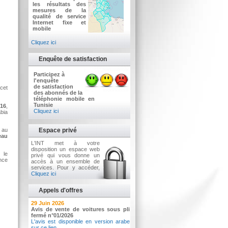
les résultats des
mesures de la
qualité de service
Internet fixe et
mobile
Cliquez ici
Enquête de satisfaction
Participez à
l'enquête
de satisfaction
 cet
des abonnés de la
téléphonie mobile en
Tunisie
016
,
Cliquez ici
bia
t au
Espace privé
eau
L'INT met à votre
disposition un espace web
 le
privé qui vous donne un
ence
accès à un ensemble de
services. Pour y accéder,
Cliquez ici
Appels d'offres
2 Juillet 2026
29 Juin 2026
Avis d'appel d'offres n°3/2026
Avis de vente de voitures sous pli
Acquisition d’équipements informatiques
fermé n°01/2026
L'avis est disponible en version arabe
sur ce lien