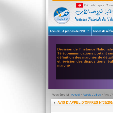
République Tun
Accueil
A propos de l’INT
Textes de réfé
Décision de l'Instance National
Télécommunications portant sur 
définition des marchés de détai
et révision des dispositions ré
marché
Vous êtes ici :
Accueil
>
Appels d'offres
> Avis d’
AVIS D’APPEL D’OFFRES N°03/201