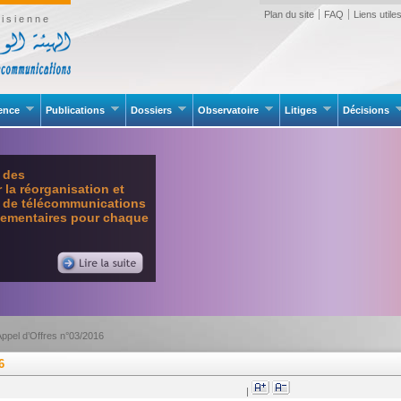
Plan du site
FAQ
Liens utile
isienne
rence
Publications
Dossiers
Observatoire
Litiges
Décisions
e des
la réorganisation et
l de télécommunications
glementaires pour chaque
Appel d’Offres n°03/2016
6
|