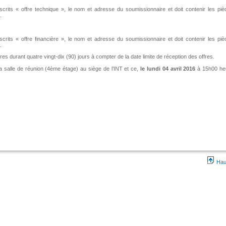
nscrits « offre technique », le nom et adresse du soumissionnaire et doit contenir les piè
.
scrits « offre financière », le nom et adresse du soumissionnaire et doit contenir les pi
.
res durant quatre vingt-dix (90) jours à compter de la date limite de réception des offres.
 la salle de réunion (4ème étage) au siège de l’INT et ce,
le lundi 04 avril 2016
à 15h00 he
Hau