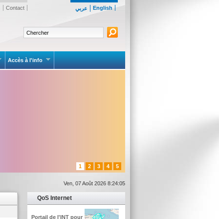
s
Contact
English
عربي
Accès à l'info
1
2
3
4
5
Ven, 07 Août 2026 8:24:05
QoS Internet
Portail de l'INT pour