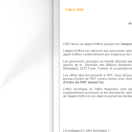
2 Mars 2016
In
L’INT lance un appel d’offres portant sur
l’a
cqui
L’appel d’offres est adressé aux personnes phys
appel d’offres conformément aux exigences du 
Les personnes physique ou morale désirant part
auprès de la Direction des Affaires Administ
Montplaisir, 1073 Tunis, Tunisie; et ce pendant le
Les offres devront parvenir à l’INT, sous pli p
bureau d’ordre de l’INT contre remise d’un réc
d’ordre de l’INT faisant foi.
L’offre technique et l’offre financière son
cautionnement provisoire et les documents admin
de l’appel d’offre et son objet et portant la mentio
L’enveloppe A « offre technique » :