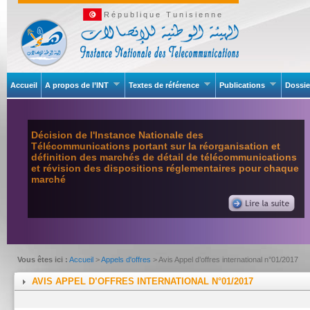
République Tunisienne
Accueil
A propos de l’INT
Textes de référence
Publications
Dossie
Décision de l'Instance Nationale des
Télécommunications portant sur la réorganisation et
définition des marchés de détail de télécommunications
et révision des dispositions réglementaires pour chaque
marché
Vous êtes ici :
Accueil
>
Appels d'offres
> Avis Appel d’offres international n°01/2017
AVIS APPEL D’OFFRES INTERNATIONAL N°01/2017